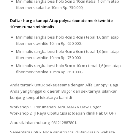
Minimalis rangka besi holo 5cm x 10cm (tebal 1,6)mm atap
fiber merk solarlite 10mm Rp. 750.000,-
Daftar harga kanopi Atap polycarbonate merk twinlite
10mm rumah minimalis
Minimalis rangka besi holo 4cm x 4cm ( tebal 1,6 )mm atap
fiber merk twinlite 10mm Rp. 650.000,-
Minimalis rangka besi holo 4cm x 6cm ( tebal 1,6 )mm atap
fiber merk twinlite 10mm Rp. 750.000,-
Minimalis rangka besi holo 5cm x 10cm ( tebal 1,6 )mm atap
fiber merk twinlite 10mm Rp. 850.000,-
Anda tertarik untuk bekerjasama dengan Alfa Canopy? Bagi
Anda yang tinggal di daerah Bogor dan sekitarnya, silahkan
kunjungi tempat lokakarya kami di
Workshop 1 : Perumahan RANCAMAYA Ciawi Bogor
Workshop 2 : Jl Raya Cibatu Cisaat (depan Klinik Pak OTOH)
Atau silahkan hubungi 081212887801.
Sementara untuk Anda yang tinggal di Banyuasin, website