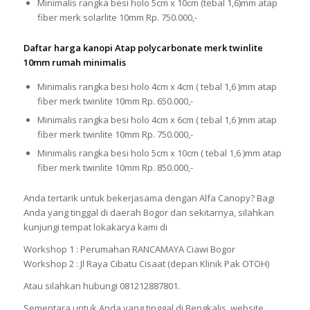
Minimalis rangka besi holo 5cm x 10cm (tebal 1,6)mm atap
fiber merk solarlite 10mm Rp. 750.000,-
Daftar harga kanopi Atap polycarbonate merk twinlite
10mm rumah minimalis
Minimalis rangka besi holo 4cm x 4cm ( tebal 1,6 )mm atap
fiber merk twinlite 10mm Rp. 650.000,-
Minimalis rangka besi holo 4cm x 6cm ( tebal 1,6 )mm atap
fiber merk twinlite 10mm Rp. 750.000,-
Minimalis rangka besi holo 5cm x 10cm ( tebal 1,6 )mm atap
fiber merk twinlite 10mm Rp. 850.000,-
Anda tertarik untuk bekerjasama dengan Alfa Canopy? Bagi
Anda yang tinggal di daerah Bogor dan sekitarnya, silahkan
kunjungi tempat lokakarya kami di
Workshop 1 : Perumahan RANCAMAYA Ciawi Bogor
Workshop 2 : Jl Raya Cibatu Cisaat (depan Klinik Pak OTOH)
Atau silahkan hubungi 081212887801.
Sementara untuk Anda yang tinggal di Bengkalis, website