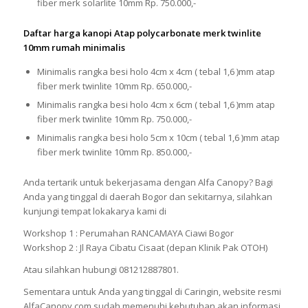
fiber merk solarlite 10mm Rp. 750.000,-
Daftar harga kanopi Atap polycarbonate merk twinlite
10mm rumah minimalis
Minimalis rangka besi holo 4cm x 4cm ( tebal 1,6 )mm atap
fiber merk twinlite 10mm Rp. 650.000,-
Minimalis rangka besi holo 4cm x 6cm ( tebal 1,6 )mm atap
fiber merk twinlite 10mm Rp. 750.000,-
Minimalis rangka besi holo 5cm x 10cm ( tebal 1,6 )mm atap
fiber merk twinlite 10mm Rp. 850.000,-
Anda tertarik untuk bekerjasama dengan Alfa Canopy? Bagi
Anda yang tinggal di daerah Bogor dan sekitarnya, silahkan
kunjungi tempat lokakarya kami di
Workshop 1 : Perumahan RANCAMAYA Ciawi Bogor
Workshop 2 : Jl Raya Cibatu Cisaat (depan Klinik Pak OTOH)
Atau silahkan hubungi 081212887801.
Sementara untuk Anda yang tinggal di Caringin, website resmi
AlfaCanopy.com sudah memenuhi kebutuhan akan informasi