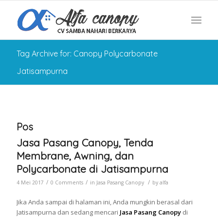
Tag Archive for: Canopy Polycarbonate
Jatisampurna
Pos
Jasa Pasang Canopy, Tenda
Membrane, Awning, dan
Polycarbonate di Jatisampurna
/
/
/
4 Mei 2017
0 Comments
in
Jasa Pasang Canopy
by
alfa
Jika Anda sampai di halaman ini, Anda mungkin berasal dari
Jatisampurna dan sedang mencari
Jasa Pasang Canopy
di