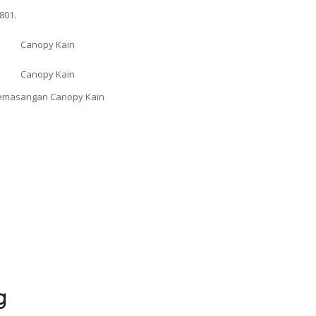
801.
g