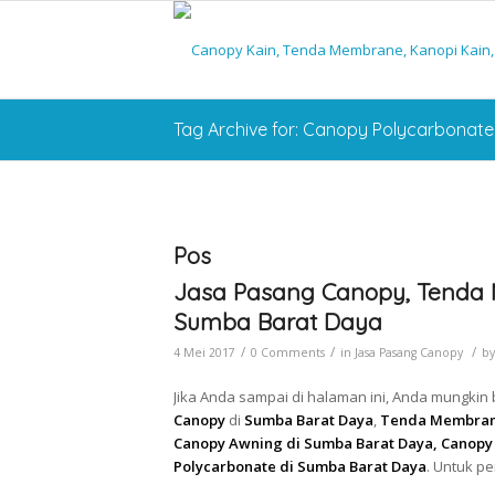
Tag Archive for: Canopy Polycarbonat
Pos
Jasa Pasang Canopy, Tenda 
Sumba Barat Daya
/
/
/
4 Mei 2017
0 Comments
in
Jasa Pasang Canopy
b
Jika Anda sampai di halaman ini, Anda mungki
Canopy
di
Sumba Barat Daya
,
Tenda Membrane
Canopy Awning di Sumba Barat Daya, Canopy
Polycarbonate di Sumba Barat Daya
. Untuk p