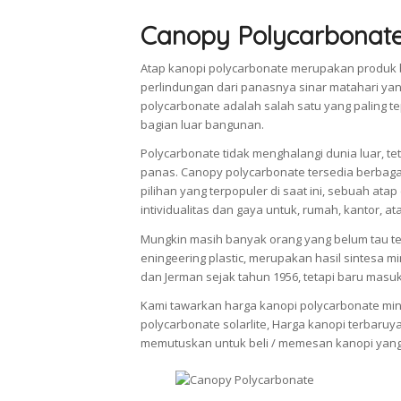
Canopy Polycarbonat
Atap kanopi polycarbonate merupakan produk 
perlindungan dari panasnya sinar matahari ya
polycarbonate adalah salah satu yang paling
bagian luar bangunan.
Polycarbonate tidak menghalangi dunia luar, 
panas. Canopy polycarbonate tersedia berbag
pilihan yang terpopuler di saat ini, sebuah a
intividualitas dan gaya untuk, rumah, kantor, a
Mungkin masih banyak orang yang belum tau ten
eningeering plastic, merupakan hasil sintesa m
dan Jerman sejak tahun 1956, tetapi baru masu
Kami tawarkan harga kanopi polycarbonate minim
polycarbonate solarlite, Harga kanopi terbaruy
memutuskan untuk beli / memesan kanopi yang