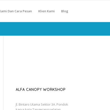
Kami Dan Cara Pesan
Klien Kami
Blog
ALFA CANOPY WORKSHOP
Jl. Bintaro Utama Sektor 3A. Pondok
karya kota Tangerang selatan.