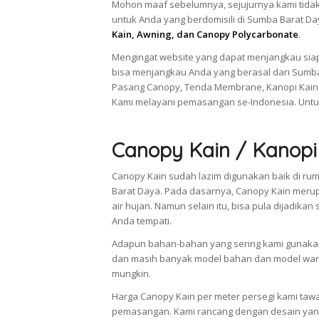
Mohon maaf sebelumnya, sejujurnya kami tida
untuk Anda yang berdomisili di Sumba Barat 
Kain, Awning, dan Canopy Polycarbonate
.
Mengingat website yang dapat menjangkau siap
bisa menjangkau Anda yang berasal dari Sumba
Pasang Canopy, Tenda Membrane, Kanopi Kain,
Kami melayani pemasangan se-Indonesia. Untu
Canopy Kain / Kanopi
Canopy Kain sudah lazim digunakan baik di ru
Barat Daya. Pada dasarnya, Canopy Kain meru
air hujan. Namun selain itu, bisa pula dijad
Anda tempati.
Adapun bahan-bahan yang sering kami gunakan 
dan masih banyak model bahan dan model warn
mungkin.
Harga Canopy Kain per meter persegi kami taw
pemasangan. Kami rancang dengan desain yang