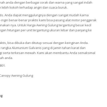
ah anda dengan berbagai corak dan warna yang sangat indah
an lebih kokoh terhadap angin dan cuaca buruk.
tis. Anda dapat menggulungnya dengan sangat mudah karna
 ingin benar-benar praktis kami bisa pasang alat motor penggerak
akan nya. Untuk Harga Awning Gulung tergantung besar kecil
gan hitungan per unit tergantung ukuran lebar dan panjang ke
ktis, bisa dibuka dan ditutup sesuai dengan keinginan Anda.
rangka Alumunium Galvanis yang di jamin tahan karat dan
nggi serta terkesan mewah. Kami akan membantu Anda semaksimal
ah anda.
801.