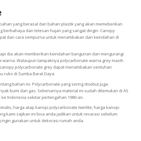
e
bahan yang berasal dari bahan plastik yang akan memeberikan
ng berbahaya dan tetesan hujan yang sangat dingin. Canopy
 tepat dan cara sempurna untuk menambakan dan keindahan di
tetapi dia akan memberikan keindahan bangunan dan mengurangi
ai warna. Walaupun tampaknya polycarbonate warna grey masih
tap canopy polycarbonate grey dapat menambakan sentuhan
tau ruko di Sumba Barat Daya.
tang bahan ini. Polycarbonate yang sering disebut juga
inyak bumi dan gas. Sebenarnya material ini sudah ditemukan di AS
k ke Indonesia sekitar pertengahan 1980-an.
alis, harga atap kanopi polycarbonate twinlite, harga kanopi
ang kami sajikan ini bisa anda jadikan untuk revarasi sebelum
 ingin gunakan untuk dekorasi rumah anda.