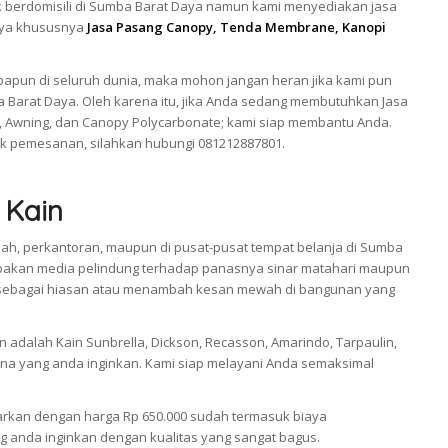
k berdomisili di Sumba Barat Daya namun kami menyediakan jasa
Daya khususnya
Jasa Pasang Canopy, Tenda Membrane, Kanopi
apun di seluruh dunia, maka mohon jangan heran jika kami pun
 Barat Daya. Oleh karena itu, jika Anda sedang membutuhkan Jasa
 Awning, dan Canopy Polycarbonate; kami siap membantu Anda.
k pemesanan, silahkan hubungi 081212887801.
 Kain
mah, perkantoran, maupun di pusat-pusat tempat belanja di Sumba
pakan media pelindung terhadap panasnya sinar matahari maupun
ikan sebagai hiasan atau menambah kesan mewah di bangunan yang
adalah Kain Sunbrella, Dickson, Recasson, Amarindo, Tarpaulin,
a yang anda inginkan. Kami siap melayani Anda semaksimal
arkan dengan harga Rp 650.000 sudah termasuk biaya
 anda inginkan dengan kualitas yang sangat bagus.