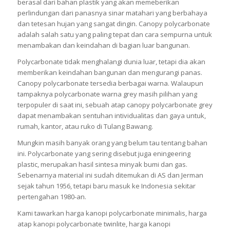
berasal dari bahan plastik yang akan memeberikan
perlindungan dari panasnya sinar matahari yang berbahaya
dan tetesan hujan yang sangat dingin. Canopy polycarbonate
adalah salah satu yang paling tepat dan cara sempurna untuk
menambakan dan keindahan di bagian luar bangunan.
Polycarbonate tidak menghalangi dunia luar, tetapi dia akan
memberikan keindahan bangunan dan mengurangi panas.
Canopy polycarbonate tersedia berbagai warna. Walaupun
tampaknya polycarbonate warna grey masih pilihan yang
terpopuler di saat ini, sebuah atap canopy polycarbonate grey
dapat menambakan sentuhan intividualitas dan gaya untuk,
rumah, kantor, atau ruko di Tulang Bawang.
Mungkin masih banyak orang yang belum tau tentang bahan
ini. Polycarbonate yang sering disebut juga eningeering
plastic, merupakan hasil sintesa minyak bumi dan gas.
Sebenarnya material ini sudah ditemukan di AS dan Jerman
sejak tahun 1956, tetapi baru masuk ke Indonesia sekitar
pertengahan 1980-an.
Kami tawarkan harga kanopi polycarbonate minimalis, harga
atap kanopi polycarbonate twinlite, harga kanopi