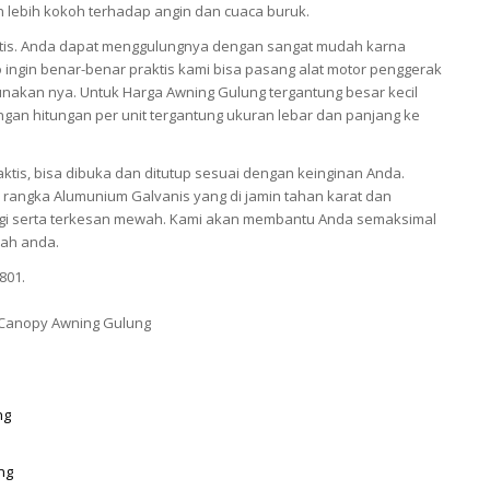
an lebih kokoh terhadap angin dan cuaca buruk.
tis. Anda dapat menggulungnya dengan sangat mudah karna
 ingin benar-benar praktis kami bisa pasang alat motor penggerak
akan nya. Untuk Harga Awning Gulung tergantung besar kecil
gan hitungan per unit tergantung ukuran lebar dan panjang ke
ktis, bisa dibuka dan ditutup sesuai dengan keinginan Anda.
rangka Alumunium Galvanis yang di jamin tahan karat dan
nggi serta terkesan mewah. Kami akan membantu Anda semaksimal
ah anda.
801.