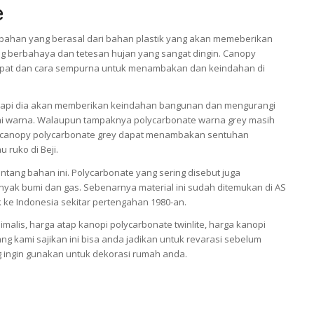
e
bahan yang berasal dari bahan plastik yang akan memeberikan
ng berbahaya dan tetesan hujan yang sangat dingin. Canopy
 tepat dan cara sempurna untuk menambakan dan keindahan di
tetapi dia akan memberikan keindahan bangunan dan mengurangi
ai warna. Walaupun tampaknya polycarbonate warna grey masih
tap canopy polycarbonate grey dapat menambakan sentuhan
u ruko di Beji.
tang bahan ini. Polycarbonate yang sering disebut juga
inyak bumi dan gas. Sebenarnya material ini sudah ditemukan di AS
k ke Indonesia sekitar pertengahan 1980-an.
alis, harga atap kanopi polycarbonate twinlite, harga kanopi
ang kami sajikan ini bisa anda jadikan untuk revarasi sebelum
 ingin gunakan untuk dekorasi rumah anda.