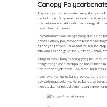
Canopy Polycarbonat
Atap kanopi polycarbonate merupakan produk 
perlindungan dari panasnya sinar matahari ya
polycarbonate adalah salah satu yang paling
bagian luar bangunan.
Polycarbonate tidak menghalangi dunia luar, 
panas. Canopy polycarbonate tersedia berbag
pilihan yang terpopuler di saat ini, sebuah a
intividualitas dan gaya untuk, rumah, kantor, ata
Mungkin masih banyak orang yang belum tau ten
eningeering plastic, merupakan hasil sintesa m
dan Jerman sejak tahun 1956, tetapi baru masu
Kami tawarkan harga kanopi polycarbonate minim
polycarbonate solarlite, Harga kanopi terbaruy
memutuskan untuk beli / memesan kanopi yang