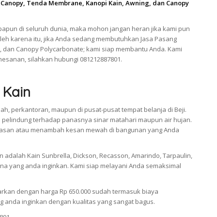
 Canopy, Tenda Membrane, Kanopi Kain, Awning, dan Canopy
apun di seluruh dunia, maka mohon jangan heran jika kami pun
Oleh karena itu, jika Anda sedang membutuhkan Jasa Pasang
, dan Canopy Polycarbonate; kami siap membantu Anda. Kami
esanan, silahkan hubungi 081212887801.
 Kain
h, perkantoran, maupun di pusat-pusat tempat belanja di Beji.
pelindung terhadap panasnya sinar matahari maupun air hujan.
i hiasan atau menambah kesan mewah di bangunan yang Anda
adalah Kain Sunbrella, Dickson, Recasson, Amarindo, Tarpaulin,
a yang anda inginkan. Kami siap melayani Anda semaksimal
arkan dengan harga Rp 650.000 sudah termasuk biaya
 anda inginkan dengan kualitas yang sangat bagus.