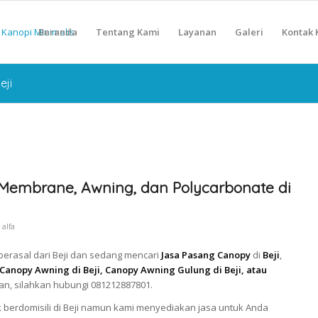
Beranda
Tentang Kami
Layanan
Galeri
Kontak 
eji
Membrane, Awning, dan Polycarbonate di
y
alfa
berasal dari Beji dan sedang mencari
Jasa Pasang Canopy
di
Beji
,
 Canopy Awning di Beji, Canopy Awning Gulung di Beji, atau
n, silahkan hubungi 081212887801.
 berdomisili di Beji namun kami menyediakan jasa untuk Anda