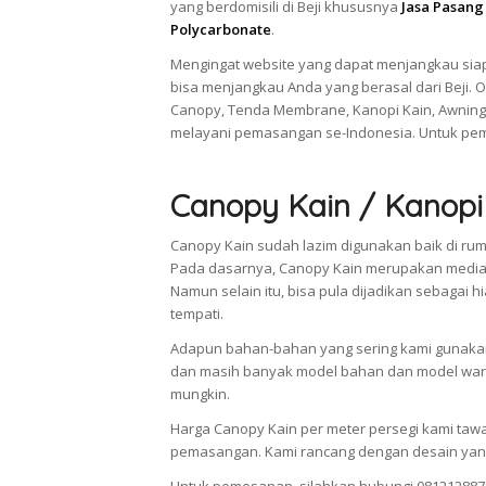
yang berdomisili di Beji khususnya
Jasa Pasang
Polycarbonate
.
Mengingat website yang dapat menjangkau siap
bisa menjangkau Anda yang berasal dari Beji. 
Canopy, Tenda Membrane, Kanopi Kain, Awning
melayani pemasangan se-Indonesia. Untuk pem
Canopy Kain / Kanopi
Canopy Kain sudah lazim digunakan baik di ruma
Pada dasarnya, Canopy Kain merupakan media 
Namun selain itu, bisa pula dijadikan sebaga
tempati.
Adapun bahan-bahan yang sering kami gunakan 
dan masih banyak model bahan dan model warn
mungkin.
Harga Canopy Kain per meter persegi kami taw
pemasangan. Kami rancang dengan desain yang