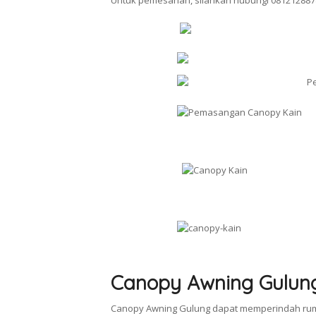
Untuk pemesanan, silahkan hubungi 081212887
Canopy Awning Gulun
Canopy Awning Gulung dapat memperindah rum