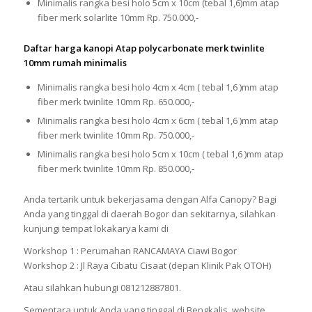
Minimalis rangka besi holo 5cm x 10cm (tebal 1,6)mm atap
fiber merk solarlite 10mm Rp. 750.000,-
Daftar harga kanopi Atap polycarbonate merk twinlite
10mm rumah minimalis
Minimalis rangka besi holo 4cm x 4cm ( tebal 1,6 )mm atap
fiber merk twinlite 10mm Rp. 650.000,-
Minimalis rangka besi holo 4cm x 6cm ( tebal 1,6 )mm atap
fiber merk twinlite 10mm Rp. 750.000,-
Minimalis rangka besi holo 5cm x 10cm ( tebal 1,6 )mm atap
fiber merk twinlite 10mm Rp. 850.000,-
Anda tertarik untuk bekerjasama dengan Alfa Canopy? Bagi
Anda yang tinggal di daerah Bogor dan sekitarnya, silahkan
kunjungi tempat lokakarya kami di
Workshop 1 : Perumahan RANCAMAYA Ciawi Bogor
Workshop 2 : Jl Raya Cibatu Cisaat (depan Klinik Pak OTOH)
Atau silahkan hubungi 081212887801.
Sementara untuk Anda yang tinggal di Bengkalis, website