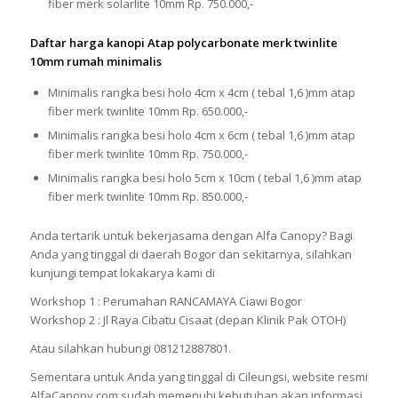
fiber merk solarlite 10mm Rp. 750.000,-
Daftar harga kanopi Atap polycarbonate merk twinlite
10mm rumah minimalis
Minimalis rangka besi holo 4cm x 4cm ( tebal 1,6 )mm atap
fiber merk twinlite 10mm Rp. 650.000,-
Minimalis rangka besi holo 4cm x 6cm ( tebal 1,6 )mm atap
fiber merk twinlite 10mm Rp. 750.000,-
Minimalis rangka besi holo 5cm x 10cm ( tebal 1,6 )mm atap
fiber merk twinlite 10mm Rp. 850.000,-
Anda tertarik untuk bekerjasama dengan Alfa Canopy? Bagi
Anda yang tinggal di daerah Bogor dan sekitarnya, silahkan
kunjungi tempat lokakarya kami di
Workshop 1 : Perumahan RANCAMAYA Ciawi Bogor
Workshop 2 : Jl Raya Cibatu Cisaat (depan Klinik Pak OTOH)
Atau silahkan hubungi 081212887801.
Sementara untuk Anda yang tinggal di Cileungsi, website resmi
AlfaCanopy.com sudah memenuhi kebutuhan akan informasi