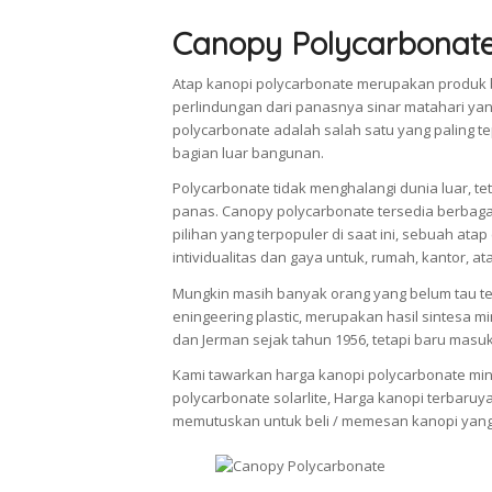
Canopy Polycarbonat
Atap kanopi polycarbonate merupakan produk 
perlindungan dari panasnya sinar matahari ya
polycarbonate adalah salah satu yang paling
bagian luar bangunan.
Polycarbonate tidak menghalangi dunia luar, 
panas. Canopy polycarbonate tersedia berbag
pilihan yang terpopuler di saat ini, sebuah a
intividualitas dan gaya untuk, rumah, kantor, ata
Mungkin masih banyak orang yang belum tau ten
eningeering plastic, merupakan hasil sintesa m
dan Jerman sejak tahun 1956, tetapi baru masu
Kami tawarkan harga kanopi polycarbonate minim
polycarbonate solarlite, Harga kanopi terbaruy
memutuskan untuk beli / memesan kanopi yang