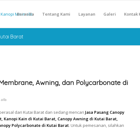
Beranda
Tentang Kami
Layanan
Galeri
Kontak 
utai Barat
Membrane, Awning, dan Polycarbonate di
y
alfa
berasal dari Kutai Barat dan sedang mencari
Jasa Pasang Canopy
 Kanopi Kain di Kutai Barat, Canopy Awning di Kutai Barat,
anopy Polycarbonate di Kutai Barat
. Untuk pemesanan, silahkan