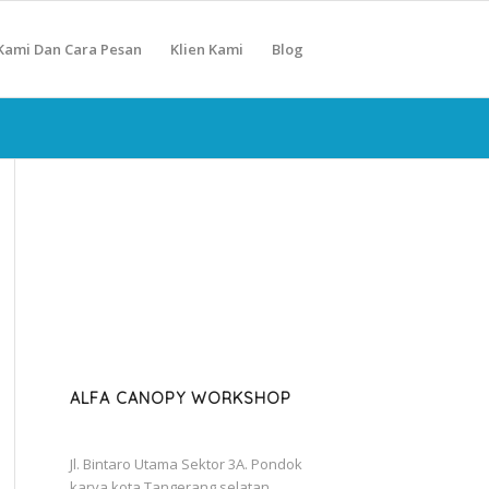
Kami Dan Cara Pesan
Klien Kami
Blog
ALFA CANOPY WORKSHOP
Jl. Bintaro Utama Sektor 3A. Pondok
karya kota Tangerang selatan.