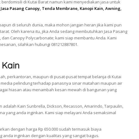
berdomisili di Kutai Barat namun kami menyediakan jasa untuk
a
Jasa Pasang Canopy, Tenda Membrane, Kanopi Kain, Awning,
apun di seluruh dunia, maka mohon jangan heran jika kami pun
Barat. Oleh karena itu, jika Anda sedang membutuhkan Jasa Pasang
, dan Canopy Polycarbonate; kami siap membantu Anda. Kami
esanan, silahkan hubungi 081212887801.
 Kain
ah, perkantoran, maupun di pusat-pusat tempat belanja di Kutai
 media pelindung terhadap panasnya sinar matahari maupun air
 sebagai hiasan atau menambah kesan mewah di bangunan yang
adalah Kain Sunbrella, Dickson, Recasson, Amarindo, Tarpaulin,
a yang anda inginkan. Kami siap melayani Anda semaksimal
arkan dengan harga Rp 650.000 sudah termasuk biaya
 anda inginkan dengan kualitas yang sangat bagus.