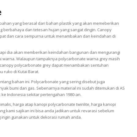
e
bahan yang berasal dari bahan plastik yang akan memeberikan
ng berbahaya dan tetesan hujan yang sangat dingin. Canopy
 tepat dan cara sempurna untuk menambakan dan keindahan di
tetapi dia akan memberikan keindahan bangunan dan mengurangi
ai warna. Walaupun tampaknya polycarbonate warna grey masih
tap canopy polycarbonate grey dapat menambakan sentuhan
u ruko di Kutai Barat.
tang bahan ini. Polycarbonate yang sering disebut juga
inyak bumi dan gas. Sebenarnya material ini sudah ditemukan di AS
k ke Indonesia sekitar pertengahan 1980-an.
alis, harga atap kanopi polycarbonate twinlite, harga kanopi
ang kami sajikan ini bisa anda jadikan untuk revarasi sebelum
 ingin gunakan untuk dekorasi rumah anda.