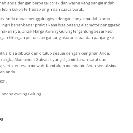
ah anda dengan berbagai corak dan warna yang sangat indah
an lebih kokoh terhadap angin dan cuaca buruk.
tis. Anda dapat menggulungnya dengan sangat mudah karna
 ingin benar-benar praktis kami bisa pasang alat motor penggerak
akan nya. Untuk Harga Awning Gulung tergantung besar kecil
gan hitungan per unit tergantung ukuran lebar dan panjang ke
ktis, bisa dibuka dan ditutup sesuai dengan keinginan Anda.
rangka Alumunium Galvanis yang di jamin tahan karat dan
nggi serta terkesan mewah. Kami akan membantu Anda semaksimal
ah anda.
801.