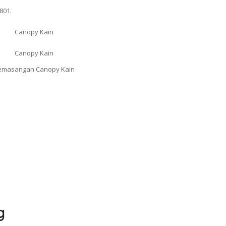
801.
g