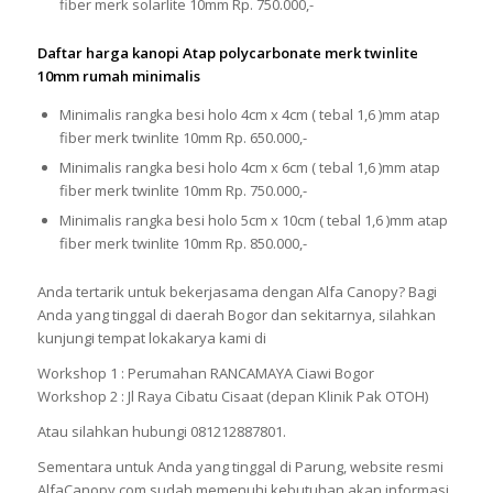
fiber merk solarlite 10mm Rp. 750.000,-
Daftar harga kanopi Atap polycarbonate merk twinlite
10mm rumah minimalis
Minimalis rangka besi holo 4cm x 4cm ( tebal 1,6 )mm atap
fiber merk twinlite 10mm Rp. 650.000,-
Minimalis rangka besi holo 4cm x 6cm ( tebal 1,6 )mm atap
fiber merk twinlite 10mm Rp. 750.000,-
Minimalis rangka besi holo 5cm x 10cm ( tebal 1,6 )mm atap
fiber merk twinlite 10mm Rp. 850.000,-
Anda tertarik untuk bekerjasama dengan Alfa Canopy? Bagi
Anda yang tinggal di daerah Bogor dan sekitarnya, silahkan
kunjungi tempat lokakarya kami di
Workshop 1 : Perumahan RANCAMAYA Ciawi Bogor
Workshop 2 : Jl Raya Cibatu Cisaat (depan Klinik Pak OTOH)
Atau silahkan hubungi 081212887801.
Sementara untuk Anda yang tinggal di Parung, website resmi
AlfaCanopy.com sudah memenuhi kebutuhan akan informasi