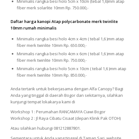
Minimalis rangka besi holo 5cm x 10cm (tebal 1,6)mm atap
fiber merk solarlite 10mm Rp. 750.000,-
Daftar harga kanopi Atap polycarbonate merk twinlite
10mm rumah minimalis
Minimalis rangka besi holo 4cm x 4cm ( tebal 1,6 )mm atap
fiber merk twinlite 10mm Rp. 650.000,-
Minimalis rangka besi holo 4cm x 6cm ( tebal 1,6 )mm atap
fiber merk twinlite 10mm Rp. 750.000,-
Minimalis rangka besi holo 5cm x 10cm ( tebal 1,6 )mm atap
fiber merk twinlite 10mm Rp. 850.000,-
Anda tertarik untuk bekerjasama dengan Alfa Canopy? Bagi
Anda yang tinggal di daerah Bogor dan sekitarnya, silahkan
kunjungi tempat lokakarya kami di
Workshop 1 : Perumahan RANCAMAYA Ciawi Bogor
Workshop 2 : Jl Raya Cibatu Cisaat (depan Klinik Pak OTOH)
Atau silahkan hubungi 081212887801.
Sementara untuk Anda yang tinggal di Taman Sari, website