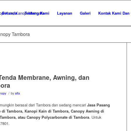
Beranda
Tentang Kami
Layanan
Galeri
Kontak Kami Dan 
Canopy Tambora
Tenda Membrane, Awning, dan
bora
/
nopy
by
alfa
 mungkin berasal dari Tambora dan sedang mencari
Jasa Pasang
di Tambora, Kanopi Kain di Tambora, Canopy Awning di
Tambora, atau Canopy Polycarbonate di Tambora
. Untuk
87801.