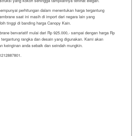
ruksi yang kokoh sehingga tampilannya terlihat elegan.
mpunyai perhitungan dalam menentukan harga tergantung
brane saat ini masih di import dari negara lain yang
h tinggi di banding harga Canopy Kain.
ane bervariatif mulai dari Rp 925.000,- sampai dengan harga Rp
u tergantung rangka dan desain yang digunakan. Kami akan
 keinginan anda sebaik dan seindah mungkin.
81212887801.