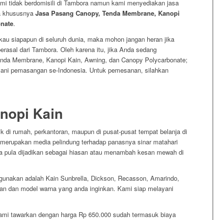
mi tidak berdomisili di Tambora namun kami menyediakan jasa
ra khususnya
Jasa Pasang Canopy, Tenda Membrane, Kanopi
nate
.
au siapapun di seluruh dunia, maka mohon jangan heran jika
rasal dari Tambora. Oleh karena itu, jika Anda sedang
da Membrane, Kanopi Kain, Awning, dan Canopy Polycarbonate;
ani pemasangan se-Indonesia. Untuk pemesanan, silahkan
nopi Kain
 di rumah, perkantoran, maupun di pusat-pusat tempat belanja di
merupakan media pelindung terhadap panasnya sinar matahari
isa pula dijadikan sebagai hiasan atau menambah kesan mewah di
gunakan adalah Kain Sunbrella, Dickson, Recasson, Amarindo,
an dan model warna yang anda inginkan. Kami siap melayani
kami tawarkan dengan harga Rp 650.000 sudah termasuk biaya