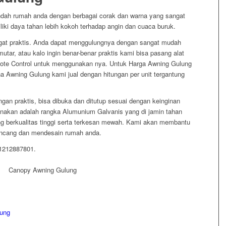
dah rumah anda dengan berbagai corak dan warna yang sangat
iliki daya tahan lebih kokoh terhadap angin dan cuaca buruk.
at praktis. Anda dapat menggulungnya dengan sangat mudah
ar, atau kalo ingin benar-benar praktis kami bisa pasang alat
te Control untuk menggunakan nya. Untuk Harga Awning Gulung
na Awning Gulung kami jual dengan hitungan per unit tergantung
gan praktis, bisa dibuka dan ditutup sesuai dengan keinginan
nakan adalah rangka Alumunium Galvanis yang di jamin tahan
g berkualitas tinggi serta terkesan mewah. Kami akan membantu
ncang dan mendesain rumah anda.
81212887801.