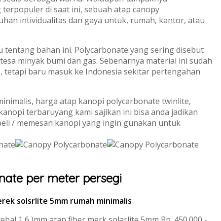
terpopuler di saat ini, sebuah atap canopy
an intividualitas dan gaya untuk, rumah, kantor, atau
tentang bahan ini. Polycarbonate yang sering disebut
ntesa minyak bumi dan gas. Sebenarnya material ini sudah
, tetapi baru masuk ke Indonesia sekitar pertengahan
nimalis, harga atap kanopi polycarbonate twinlite,
kanopi terbaruyang kami sajikan ini bisa anda jadikan
eli / memesan kanopi yang ingin gunakan untuk
nate per meter persegi
rek solsrlite 5mm rumah minimalis
ebal 1,6 )mm atap fiber merk solarlite 5mm Rp. 450.000,-