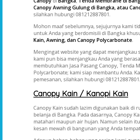
Canopy
di
Bangka
,
Tenda Membrane di Bangk
Canopy Awning Gulung di Bangka, atau Can
silahkan hubungi 081212887801.
Mohon maaf sebelumnya, sejujurnya kami tid
untuk Anda yang berdomisili di Bangka khu
Kain, Awning, dan Canopy Polycarbonate
.
Mengingat website yang dapat menjangkau s
kami pun bisa menjangkau Anda yang berasal 
membutuhkan Jasa Pasang Canopy, Tenda Me
Polycarbonate; kami siap membantu Anda. K
pemesanan, silahkan hubungi 081212887801
Canopy Kain / Kanopi Kain
Canopy Kain sudah lazim digunakan baik di 
belanja di Bangka. Pada dasarnya, Canopy K
matahari maupun air hujan. Namun selain itu
kesan mewah di bangunan yang Anda tempat