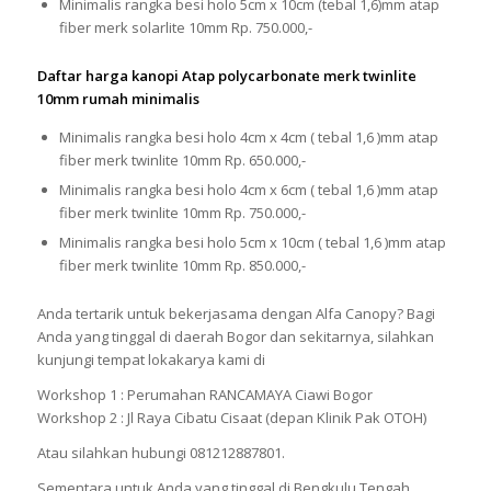
Minimalis rangka besi holo 5cm x 10cm (tebal 1,6)mm atap
fiber merk solarlite 10mm Rp. 750.000,-
Daftar harga kanopi Atap polycarbonate merk twinlite
10mm rumah minimalis
Minimalis rangka besi holo 4cm x 4cm ( tebal 1,6 )mm atap
fiber merk twinlite 10mm Rp. 650.000,-
Minimalis rangka besi holo 4cm x 6cm ( tebal 1,6 )mm atap
fiber merk twinlite 10mm Rp. 750.000,-
Minimalis rangka besi holo 5cm x 10cm ( tebal 1,6 )mm atap
fiber merk twinlite 10mm Rp. 850.000,-
Anda tertarik untuk bekerjasama dengan Alfa Canopy? Bagi
Anda yang tinggal di daerah Bogor dan sekitarnya, silahkan
kunjungi tempat lokakarya kami di
Workshop 1 : Perumahan RANCAMAYA Ciawi Bogor
Workshop 2 : Jl Raya Cibatu Cisaat (depan Klinik Pak OTOH)
Atau silahkan hubungi 081212887801.
Sementara untuk Anda yang tinggal di Bengkulu Tengah,