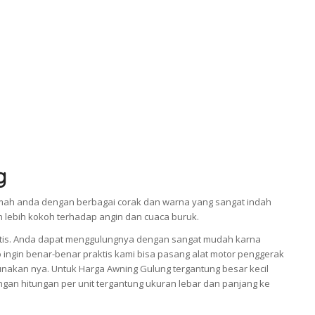
g
ah anda dengan berbagai corak dan warna yang sangat indah
an lebih kokoh terhadap angin dan cuaca buruk.
tis. Anda dapat menggulungnya dengan sangat mudah karna
 ingin benar-benar praktis kami bisa pasang alat motor penggerak
akan nya. Untuk Harga Awning Gulung tergantung besar kecil
gan hitungan per unit tergantung ukuran lebar dan panjang ke