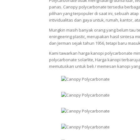
Polycarbonate tidak menghalangi dunia luar, 
panas. Canopy polycarbonate tersedia berbag
pilihan yang terpopuler di saat ini, sebuah a
intividualitas dan gaya untuk, rumah, kantor, at
Mungkin masih banyak orang yang belum tau ten
eningeering plastic, merupakan hasil sintesa m
dan Jerman sejak tahun 1956, tetapi baru masu
Kami tawarkan harga kanopi polycarbonate minim
polycarbonate solarlite, Harga kanopi terbaruy
memutuskan untuk beli / memesan kanopi yang