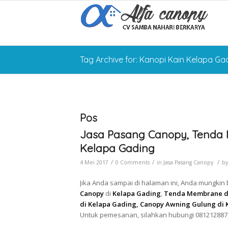
Tag Archive for: Kanopi Kain Kelapa Ga
Pos
Jasa Pasang Canopy, Tenda 
Kelapa Gading
/
/
/
4 Mei 2017
0 Comments
in
Jasa Pasang Canopy
b
Jika Anda sampai di halaman ini, Anda mungkin
Canopy
di
Kelapa Gading
,
Tenda Membrane di 
di Kelapa Gading, Canopy Awning Gulung di 
Untuk pemesanan, silahkan hubungi 081212887