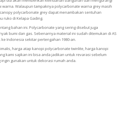
tetapi dia akan memberikan keindahan bangunan dan mengurangi
ai warna. Walaupun tampaknya polycarbonate warna grey masih
tap canopy polycarbonate grey dapat menambakan sentuhan
au ruko di Kelapa Gading.
tang bahan ini. Polycarbonate yang sering disebut juga
inyak bumi dan gas. Sebenarnya material ini sudah ditemukan di AS
k ke Indonesia sekitar pertengahan 1980-an.
alis, harga atap kanopi polycarbonate twinlite, harga kanopi
ang kami sajikan ini bisa anda jadikan untuk revarasi sebelum
 ingin gunakan untuk dekorasi rumah anda.