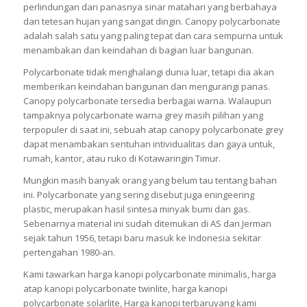
perlindungan dari panasnya sinar matahari yang berbahaya
dan tetesan hujan yang sangat dingin. Canopy polycarbonate
adalah salah satu yang paling tepat dan cara sempurna untuk
menambakan dan keindahan di bagian luar bangunan.
Polycarbonate tidak menghalangi dunia luar, tetapi dia akan
memberikan keindahan bangunan dan mengurangi panas.
Canopy polycarbonate tersedia berbagai warna. Walaupun
tampaknya polycarbonate warna grey masih pilihan yang
terpopuler di saat ini, sebuah atap canopy polycarbonate grey
dapat menambakan sentuhan intividualitas dan gaya untuk,
rumah, kantor, atau ruko di Kotawaringin Timur.
Mungkin masih banyak orang yang belum tau tentang bahan
ini. Polycarbonate yang sering disebut juga eningeering
plastic, merupakan hasil sintesa minyak bumi dan gas.
Sebenarnya material ini sudah ditemukan di AS dan Jerman
sejak tahun 1956, tetapi baru masuk ke Indonesia sekitar
pertengahan 1980-an.
Kami tawarkan harga kanopi polycarbonate minimalis, harga
atap kanopi polycarbonate twinlite, harga kanopi
polycarbonate solarlite, Harga kanopi terbaruyang kami