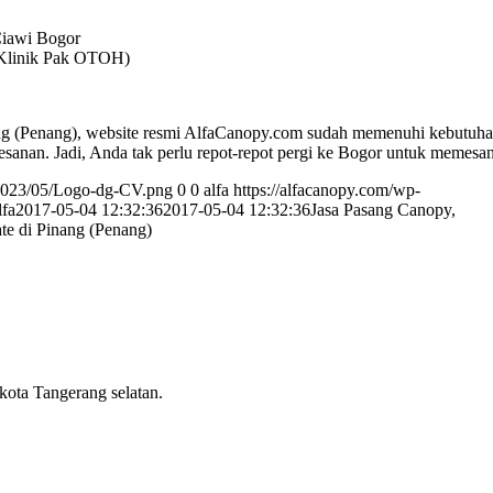
iawi Bogor
n Klinik Pak OTOH)
ang (Penang), website resmi AlfaCanopy.com sudah memenuhi kebutuh
esanan. Jadi, Anda tak perlu repot-repot pergi ke Bogor untuk memesan
/2023/05/Logo-dg-CV.png
0
0
alfa
https://alfacanopy.com/wp-
lfa
2017-05-04 12:32:36
2017-05-04 12:32:36
Jasa Pasang Canopy,
e di Pinang (Penang)
kota Tangerang selatan.