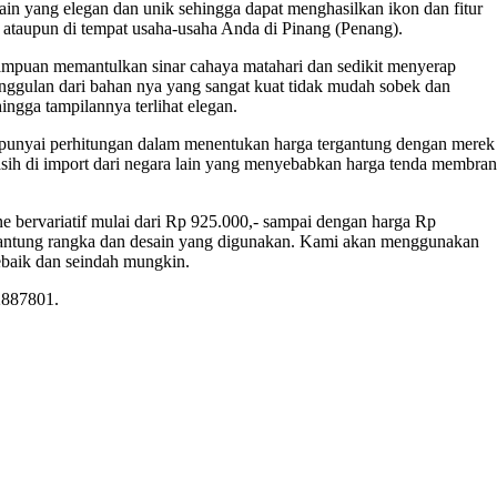
in yang elegan dan unik sehingga dapat menghasilkan ikon dan fitur
, ataupun di tempat usaha-usaha Anda di Pinang (Penang).
puan memantulkan sinar cahaya matahari dan sedikit menyerap
ulan dari bahan nya yang sangat kuat tidak mudah sobek dan
ngga tampilannya terlihat elegan.
yai perhitungan dalam menentukan harga tergantung dengan merek
sih di import dari negara lain yang menyebabkan harga tenda membra
bervariatif mulai dari Rp 925.000,- sampai dengan harga Rp
ergantung rangka dan desain yang digunakan. Kami akan menggunakan
ebaik dan seindah mungkin.
2887801.