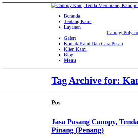
Beranda
Tentang Kami
Layanan
Canopy Polycar
Galeri
Kontak Kami Dan Cara Pesan
Klien Kami
Blog
Menu
Tag Archive for: Ka
Pos
Jasa Pasang Canopy, Tend
Pinang (Penang)