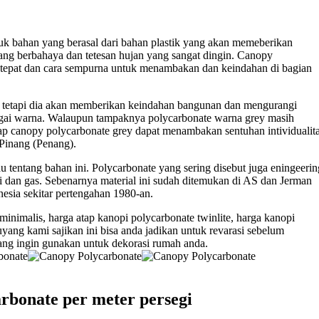
k bahan yang berasal dari bahan plastik yang akan memeberikan
yang berbahaya dan tetesan hujan yang sangat dingin. Canopy
g tepat dan cara sempurna untuk menambakan dan keindahan di bagian
r, tetapi dia akan memberikan keindahan bangunan dan mengurangi
agai warna. Walaupun tampaknya polycarbonate warna grey masih
 atap canopy polycarbonate grey dapat menambakan sentuhan intividualit
 Pinang (Penang).
tentang bahan ini. Polycarbonate yang sering disebut juga eningeerin
mi dan gas. Sebenarnya material ini sudah ditemukan di AS dan Jerman
nesia sekitar pertengahan 1980-an.
inimalis, harga atap kanopi polycarbonate twinlite, harga kanopi
uyang kami sajikan ini bisa anda jadikan untuk revarasi sebelum
ng ingin gunakan untuk dekorasi rumah anda.
rbonate per meter persegi