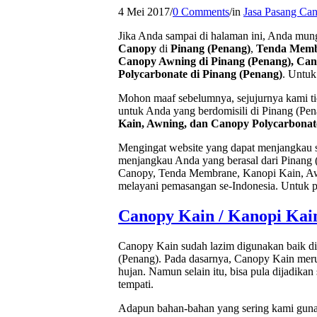
4 Mei 2017
/
0 Comments
/
in
Jasa Pasang Ca
Jika Anda sampai di halaman ini, Anda mun
Canopy
di
Pinang (Penang)
,
Tenda Membr
Canopy Awning di Pinang (Penang), Can
Polycarbonate di Pinang (Penang)
. Untuk
Mohon maaf sebelumnya, sejujurnya kami ti
untuk Anda yang berdomisili di Pinang (Pe
Kain, Awning, dan Canopy Polycarbonat
Mengingat website yang dapat menjangkau s
menjangkau Anda yang berasal dari Pinang 
Canopy, Tenda Membrane, Kanopi Kain, Aw
melayani pemasangan se-Indonesia. Untuk 
Canopy Kain / Kanopi Kai
Canopy Kain sudah lazim digunakan baik di 
(Penang). Pada dasarnya, Canopy Kain meru
hujan. Namun selain itu, bisa pula dijadi
tempati.
Adapun bahan-bahan yang sering kami gunak