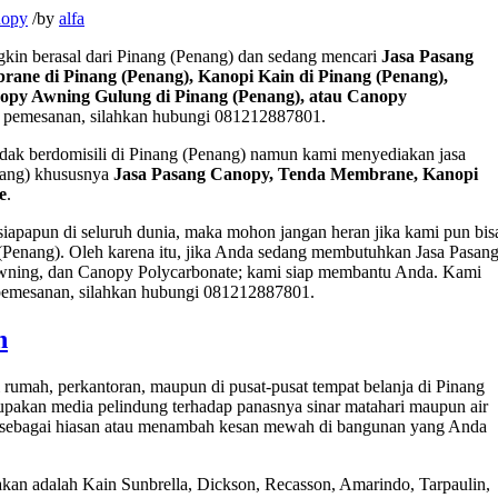
nopy
/
by
alfa
gkin berasal dari Pinang (Penang) dan sedang mencari
Jasa Pasang
ane di Pinang (Penang), Kanopi Kain di Pinang (Penang),
opy Awning Gulung di Pinang (Penang), atau Canopy
 pemesanan, silahkan hubungi 081212887801.
dak berdomisili di Pinang (Penang) namun kami menyediakan jasa
nang) khususnya
Jasa Pasang Canopy, Tenda Membrane, Kanopi
e
.
iapapun di seluruh dunia, maka mohon jangan heran jika kami pun bis
(Penang). Oleh karena itu, jika Anda sedang membutuhkan Jasa Pasan
ning, dan Canopy Polycarbonate; kami siap membantu Anda. Kami
pemesanan, silahkan hubungi 081212887801.
n
rumah, perkantoran, maupun di pusat-pusat tempat belanja di Pinang
pakan media pelindung terhadap panasnya sinar matahari maupun air
kan sebagai hiasan atau menambah kesan mewah di bangunan yang Anda
an adalah Kain Sunbrella, Dickson, Recasson, Amarindo, Tarpaulin,