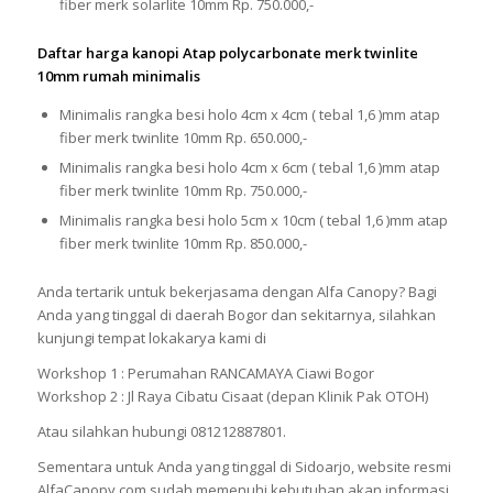
fiber merk solarlite 10mm Rp. 750.000,-
Daftar harga kanopi Atap polycarbonate merk twinlite
10mm rumah minimalis
Minimalis rangka besi holo 4cm x 4cm ( tebal 1,6 )mm atap
fiber merk twinlite 10mm Rp. 650.000,-
Minimalis rangka besi holo 4cm x 6cm ( tebal 1,6 )mm atap
fiber merk twinlite 10mm Rp. 750.000,-
Minimalis rangka besi holo 5cm x 10cm ( tebal 1,6 )mm atap
fiber merk twinlite 10mm Rp. 850.000,-
Anda tertarik untuk bekerjasama dengan Alfa Canopy? Bagi
Anda yang tinggal di daerah Bogor dan sekitarnya, silahkan
kunjungi tempat lokakarya kami di
Workshop 1 : Perumahan RANCAMAYA Ciawi Bogor
Workshop 2 : Jl Raya Cibatu Cisaat (depan Klinik Pak OTOH)
Atau silahkan hubungi 081212887801.
Sementara untuk Anda yang tinggal di Sidoarjo, website resmi
AlfaCanopy.com sudah memenuhi kebutuhan akan informasi