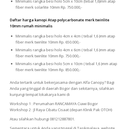
Minimalis rangka besi holo 5cm x 10cm (tebal 1,6)mm atap
fiber merk solarlite 10mm Rp. 750.000,-
Daftar harga kanopi Atap polycarbonate merk twinlite
10mm rumah minimalis
Minimalis rangka besi holo 4cm x 4cm ( tebal 1,6 )mm atap
fiber merk twinlite 10mm Rp. 650.000,-
Minimalis rangka besi holo 4cm x 6cm ( tebal 1,6 )mm atap
fiber merk twinlite 10mm Rp. 750.000,-
Minimalis rangka besi holo 5cm x 10cm ( tebal 1,6 )mm atap
fiber merk twinlite 10mm Rp. 850.000,-
Anda tertarik untuk bekerjasama dengan Alfa Canopy? Bagi
Anda yang tinggal di daerah Bogor dan sekitarnya, silahkan
kunjungi tempat lokakarya kami di
Workshop 1 : Perumahan RANCAMAYA Ciawi Bogor
Workshop 2 : Jl Raya Cibatu Cisaat (depan Klinik Pak OTOH)
Atau silahkan hubungi 081212887801.
Sementara untuk Anda yang tinggal di Tasikmalaya, website