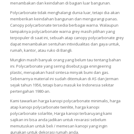
menambakan dan keindahan di bagian luar bangunan.
Polycarbonate tidak menghalangi dunia luar, tetapi dia akan
memberikan keindahan bangunan dan mengurangi panas.
Canopy polycarbonate tersedia berbagai warna. Walaupun
tampaknya polycarbonate warna grey masih pilihan yang
terpopuler di saat ini, sebuah atap canopy polycarbonate grey
dapat menambakan sentuhan intividualitas dan gaya untuk,
rumah, kantor, atau ruko di Bangli.
Mungkin masih banyak orang yang belum tau tentang bahan
ini. Polycarbonate yang sering disebut juga eningeering
plastic, merupakan hasil sintesa minyak bumi dan gas.
Sebenarnya material ini sudah ditemukan di AS dan Jerman
sejak tahun 1956, tetapi baru masuk ke Indonesia sekitar
pertengahan 1980-an.
Kami tawarkan harga kanopi polycarbonate minimalis, harga
atap kanopi polycarbonate twinlite, harga kanopi
polycarbonate solarlite, Harga kanopi terbaruyang kami
sajikan ini bisa anda jadikan untuk revarasi sebelum
memutuskan untuk beli / memesan kanopi yang ingin
gunakan untuk dekorasi rumah anda.