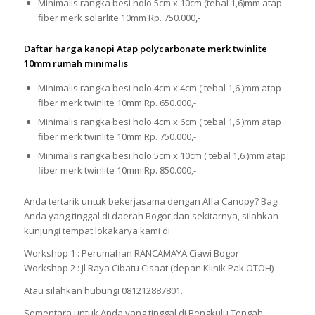
Minimalis rangka besi holo 5cm x 10cm (tebal 1,6)mm atap
fiber merk solarlite 10mm Rp. 750.000,-
Daftar harga kanopi Atap polycarbonate merk twinlite
10mm rumah minimalis
Minimalis rangka besi holo 4cm x 4cm ( tebal 1,6 )mm atap
fiber merk twinlite 10mm Rp. 650.000,-
Minimalis rangka besi holo 4cm x 6cm ( tebal 1,6 )mm atap
fiber merk twinlite 10mm Rp. 750.000,-
Minimalis rangka besi holo 5cm x 10cm ( tebal 1,6 )mm atap
fiber merk twinlite 10mm Rp. 850.000,-
Anda tertarik untuk bekerjasama dengan Alfa Canopy? Bagi
Anda yang tinggal di daerah Bogor dan sekitarnya, silahkan
kunjungi tempat lokakarya kami di
Workshop 1 : Perumahan RANCAMAYA Ciawi Bogor
Workshop 2 : Jl Raya Cibatu Cisaat (depan Klinik Pak OTOH)
Atau silahkan hubungi 081212887801.
Sementara untuk Anda yang tinggal di Bengkulu Tengah,