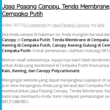
Jasa Pasang Canopy, Tenda Membrane, 
Cempaka Putih
4 Mei 2017
/
0 Comments
/
in
Jasa Pasang Canopy
/
by
alfa
Jika Anda sampai di halaman ini, Anda mungkin berasal d
Canopy
di
Cempaka Putih
,
Tenda Membrane di Cempaka Pu
Awning di Cempaka Putih, Canopy Awning Gulung di Cem
Cempaka Putih
. Untuk pemesanan, silahkan hubungi 081
Mohon maaf sebelumnya, sejujurnya kami tidak berdomisi
untuk Anda yang berdomisili di Cempaka Putih khususnya
Kain, Awning, dan Canopy Polycarbonate
.
Mengingat website yang dapat menjangkau siapapun di se
pun bisa menjangkau Anda yang berasal dari Cempaka Putih
membutuhkan Jasa Pasang Canopy, Tenda Membrane, Kano
kami siap membantu Anda. Kami melayani pemasangan se-
081212887801.