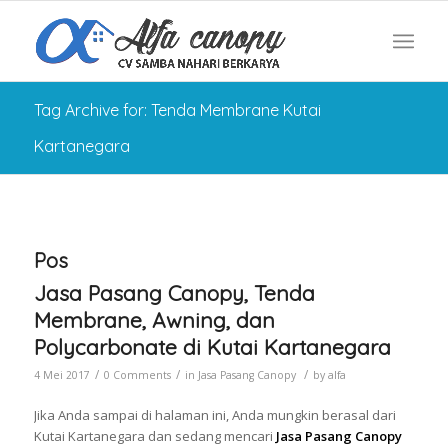
Tag Archive for: Tenda Membrane Kutai
Kartanegara
Pos
Jasa Pasang Canopy, Tenda
Membrane, Awning, dan
Polycarbonate di Kutai Kartanegara
/
/
/
4 Mei 2017
0 Comments
in
Jasa Pasang Canopy
by
alfa
Jika Anda sampai di halaman ini, Anda mungkin berasal dari
Kutai Kartanegara dan sedang mencari
Jasa Pasang Canopy