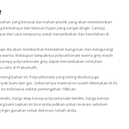
e
bahan yang berasal dari bahan plastik yang akan memeberikan
ng berbahaya dan tetesan hujan yang sangat dingin. Canopy
 tepat dan cara sempurna untuk menambakan dan keindahan di
tetapi dia akan memberikan keindahan bangunan dan mengurangi
ai warna. Walaupun tampaknya polycarbonate warna grey masih
tap canopy polycarbonate grey dapat menambakan sentuhan
au ruko di Prabumulih.
tang bahan ini. Polycarbonate yang sering disebut juga
inyak bumi dan gas. Sebenarnya material ini sudah ditemukan di AS
k ke Indonesia sekitar pertengahan 1980-an.
alis, harga atap kanopi polycarbonate twinlite, harga kanopi
ang kami sajikan ini bisa anda jadikan untuk revarasi sebelum
 ingin gunakan untuk dekorasi rumah anda.