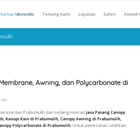
Beranda
Tentang Kami
Layanan
Galeri
Kontak 
umulih
Membrane, Awning, dan Polycarbonate di
y
alfa
 berasal dari Prabumulih dan sedang mencari
Jasa Pasang Canopy
, Kanopi Kain di Prabumulih, Canopy Awning di Prabumulih,
anopy Polycarbonate di Prabumulih
. Untuk pemesanan, silahkan