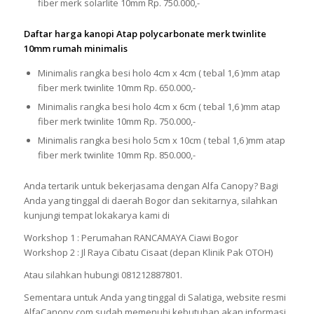
fiber merk solarlite 10mm Rp. 750.000,-
Daftar harga kanopi Atap polycarbonate merk twinlite
10mm rumah minimalis
Minimalis rangka besi holo 4cm x 4cm ( tebal 1,6 )mm atap
fiber merk twinlite 10mm Rp. 650.000,-
Minimalis rangka besi holo 4cm x 6cm ( tebal 1,6 )mm atap
fiber merk twinlite 10mm Rp. 750.000,-
Minimalis rangka besi holo 5cm x 10cm ( tebal 1,6 )mm atap
fiber merk twinlite 10mm Rp. 850.000,-
Anda tertarik untuk bekerjasama dengan Alfa Canopy? Bagi
Anda yang tinggal di daerah Bogor dan sekitarnya, silahkan
kunjungi tempat lokakarya kami di
Workshop 1 : Perumahan RANCAMAYA Ciawi Bogor
Workshop 2 : Jl Raya Cibatu Cisaat (depan Klinik Pak OTOH)
Atau silahkan hubungi 081212887801.
Sementara untuk Anda yang tinggal di Salatiga, website resmi
AlfaCanopy.com sudah memenuhi kebutuhan akan informasi