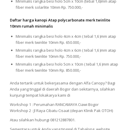
Minimalis rangka besi holo 5cm x 10cm (tebal 1,6)mm atap
fiber merk solarlite 10mm Rp. 750.000,-
Daftar harga kanopi Atap polycarbonate merk twinlite
10mm rumah minimalis
Minimalis rangka besi holo 4cm x 4cm ( tebal 1,6 )mm atap
fiber merk twinlite 10mm Rp. 650.000,-
Minimalis rangka besi holo 4cm x 6cm ( tebal 1,6 )mm atap
fiber merk twinlite 10mm Rp. 750.000,-
Minimalis rangka besi holo 5cm x 10cm ( tebal 1,6 )mm atap
fiber merk twinlite 10mm Rp. 850.000,-
Anda tertarik untuk bekerjasama dengan Alfa Canopy? Bagi
Anda yang tinggal di daerah Bogor dan sekitarnya, silahkan
kunjungi tempat lokakarya kami di
Workshop 1 : Perumahan RANCAMAYA Ciawi Bogor
Workshop 2 : Jl Raya Cibatu Cisaat (depan Klinik Pak OTOH)
Atau silahkan hubungi 081212887801.
Sementara untuk Anda yang tinggal di Tabalong, website