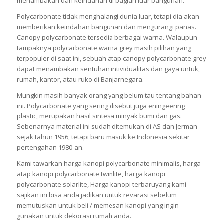
menambakan dan keindahan di bagian luar bangunan.
Polycarbonate tidak menghalangi dunia luar, tetapi dia akan
memberikan keindahan bangunan dan mengurangi panas.
Canopy polycarbonate tersedia berbagai warna. Walaupun
tampaknya polycarbonate warna grey masih pilihan yang
terpopuler di saat ini, sebuah atap canopy polycarbonate grey
dapat menambakan sentuhan intividualitas dan gaya untuk,
rumah, kantor, atau ruko di Banjarnegara.
Mungkin masih banyak orang yang belum tau tentang bahan
ini. Polycarbonate yang sering disebut juga eningeering
plastic, merupakan hasil sintesa minyak bumi dan gas.
Sebenarnya material ini sudah ditemukan di AS dan Jerman
sejak tahun 1956, tetapi baru masuk ke Indonesia sekitar
pertengahan 1980-an.
Kami tawarkan harga kanopi polycarbonate minimalis, harga
atap kanopi polycarbonate twinlite, harga kanopi
polycarbonate solarlite, Harga kanopi terbaruyang kami
sajikan ini bisa anda jadikan untuk revarasi sebelum
memutuskan untuk beli / memesan kanopi yang ingin
gunakan untuk dekorasi rumah anda.