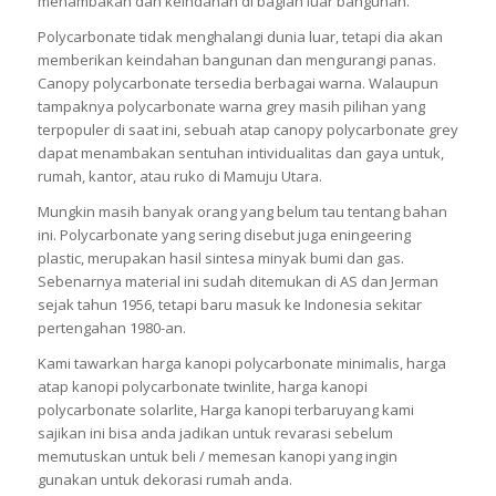
menambakan dan keindahan di bagian luar bangunan.
Polycarbonate tidak menghalangi dunia luar, tetapi dia akan
memberikan keindahan bangunan dan mengurangi panas.
Canopy polycarbonate tersedia berbagai warna. Walaupun
tampaknya polycarbonate warna grey masih pilihan yang
terpopuler di saat ini, sebuah atap canopy polycarbonate grey
dapat menambakan sentuhan intividualitas dan gaya untuk,
rumah, kantor, atau ruko di Mamuju Utara.
Mungkin masih banyak orang yang belum tau tentang bahan
ini. Polycarbonate yang sering disebut juga eningeering
plastic, merupakan hasil sintesa minyak bumi dan gas.
Sebenarnya material ini sudah ditemukan di AS dan Jerman
sejak tahun 1956, tetapi baru masuk ke Indonesia sekitar
pertengahan 1980-an.
Kami tawarkan harga kanopi polycarbonate minimalis, harga
atap kanopi polycarbonate twinlite, harga kanopi
polycarbonate solarlite, Harga kanopi terbaruyang kami
sajikan ini bisa anda jadikan untuk revarasi sebelum
memutuskan untuk beli / memesan kanopi yang ingin
gunakan untuk dekorasi rumah anda.