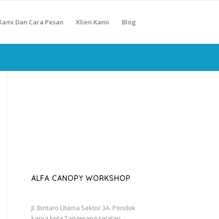
Kami Dan Cara Pesan
Klien Kami
Blog
ALFA CANOPY WORKSHOP
Jl. Bintaro Utama Sektor 3A. Pondok
karya kota Tangerang selatan.