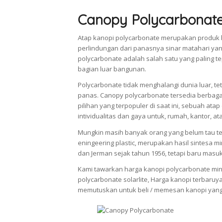
Canopy Polycarbonat
Atap kanopi polycarbonate merupakan produk 
perlindungan dari panasnya sinar matahari ya
polycarbonate adalah salah satu yang paling
bagian luar bangunan.
Polycarbonate tidak menghalangi dunia luar, 
panas. Canopy polycarbonate tersedia berbag
pilihan yang terpopuler di saat ini, sebuah a
intividualitas dan gaya untuk, rumah, kantor, a
Mungkin masih banyak orang yang belum tau ten
eningeering plastic, merupakan hasil sintesa m
dan Jerman sejak tahun 1956, tetapi baru masu
Kami tawarkan harga kanopi polycarbonate minim
polycarbonate solarlite, Harga kanopi terbaruy
memutuskan untuk beli / memesan kanopi yang