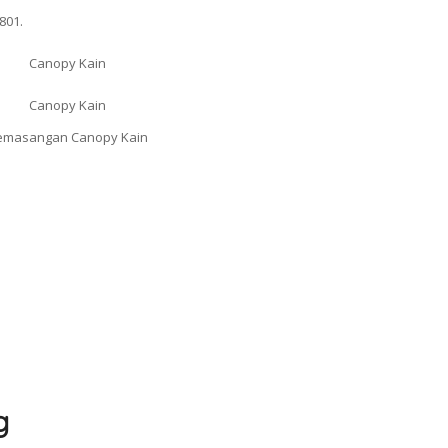
801.
g