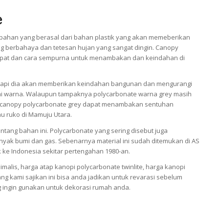
e
bahan yang berasal dari bahan plastik yang akan memeberikan
ng berbahaya dan tetesan hujan yang sangat dingin. Canopy
 tepat dan cara sempurna untuk menambakan dan keindahan di
tetapi dia akan memberikan keindahan bangunan dan mengurangi
ai warna. Walaupun tampaknya polycarbonate warna grey masih
tap canopy polycarbonate grey dapat menambakan sentuhan
tau ruko di Mamuju Utara.
tang bahan ini. Polycarbonate yang sering disebut juga
inyak bumi dan gas. Sebenarnya material ini sudah ditemukan di AS
k ke Indonesia sekitar pertengahan 1980-an.
alis, harga atap kanopi polycarbonate twinlite, harga kanopi
ang kami sajikan ini bisa anda jadikan untuk revarasi sebelum
 ingin gunakan untuk dekorasi rumah anda.