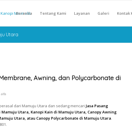
Beranda
Tentang Kami
Layanan
Galeri
Kontak 
ju Utara
Membrane, Awning, dan Polycarbonate di
y
alfa
 berasal dari Mamuju Utara dan sedang mencari
Jasa Pasang
Mamuju Utara, Kanopi Kain di Mamuju Utara, Canopy Awning
Mamuju Utara, atau Canopy Polycarbonate di Mamuju Utara
.
801.