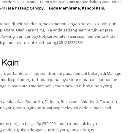
 berdomisili di Mamuju Utara namun kami menyediakan jasa untuk
snya
Jasa Pasang Canopy, Tenda Membrane, Kanopi Kain,
apun di seluruh dunia, maka mohon jangan heran jika kami pun
u Utara. Oleh karena itu, jika Anda sedang membutuhkan Jasa
 Awning, dan Canopy Polycarbonate; kami siap membantu Anda.
k pemesanan, silahkan hubungi 081212887801.
 Kain
mah, perkantoran, maupun di pusat-pusat tempat belanja di Mamuju
 media pelindung terhadap panasnya sinar matahari maupun air
 sebagai hiasan atau menambah kesan mewah di bangunan yang
adalah Kain Sunbrella, Dickson, Recasson, Amarindo, Tarpaulin,
a yang anda inginkan. Kami siap melayani Anda semaksimal
arkan dengan harga Rp 650.000 sudah termasuk biaya
 anda inginkan dengan kualitas yang sangat bagus.