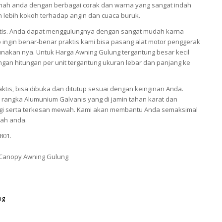
ah anda dengan berbagai corak dan warna yang sangat indah
an lebih kokoh terhadap angin dan cuaca buruk.
tis. Anda dapat menggulungnya dengan sangat mudah karna
 ingin benar-benar praktis kami bisa pasang alat motor penggerak
akan nya. Untuk Harga Awning Gulung tergantung besar kecil
gan hitungan per unit tergantung ukuran lebar dan panjang ke
ktis, bisa dibuka dan ditutup sesuai dengan keinginan Anda.
rangka Alumunium Galvanis yang di jamin tahan karat dan
nggi serta terkesan mewah. Kami akan membantu Anda semaksimal
ah anda.
801.