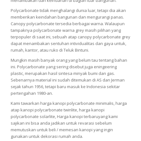
menambakan dan keindahan di bagian luar bangunan.
Polycarbonate tidak menghalangi dunia luar, tetapi dia akan
memberikan keindahan bangunan dan mengurangi panas.
Canopy polycarbonate tersedia berbagai warna. Walaupun
tampaknya polycarbonate warna grey masih pilihan yang
terpopuler di saat ini, sebuah atap canopy polycarbonate grey
dapat menambakan sentuhan intividualitas dan gaya untuk,
rumah, kantor, atau ruko di Teluk Bintuni.
Mungkin masih banyak orang yang belum tau tentang bahan
ini. Polycarbonate yang sering disebut juga eningeering
plastic, merupakan hasil sintesa minyak bumi dan gas.
Sebenarnya material ini sudah ditemukan di AS dan Jerman
sejak tahun 1956, tetapi baru masuk ke Indonesia sekitar
pertengahan 1980-an.
Kami tawarkan harga kanopi polycarbonate minimalis, harga
atap kanopi polycarbonate twinlite, harga kanopi
polycarbonate solarlite, Harga kanopi terbaruyang kami
sajikan ini bisa anda jadikan untuk revarasi sebelum
memutuskan untuk beli / memesan kanopi yang ingin
gunakan untuk dekorasi rumah anda.