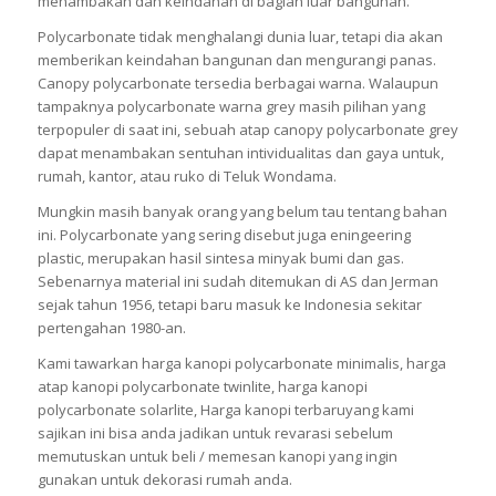
menambakan dan keindahan di bagian luar bangunan.
Polycarbonate tidak menghalangi dunia luar, tetapi dia akan
memberikan keindahan bangunan dan mengurangi panas.
Canopy polycarbonate tersedia berbagai warna. Walaupun
tampaknya polycarbonate warna grey masih pilihan yang
terpopuler di saat ini, sebuah atap canopy polycarbonate grey
dapat menambakan sentuhan intividualitas dan gaya untuk,
rumah, kantor, atau ruko di Teluk Wondama.
Mungkin masih banyak orang yang belum tau tentang bahan
ini. Polycarbonate yang sering disebut juga eningeering
plastic, merupakan hasil sintesa minyak bumi dan gas.
Sebenarnya material ini sudah ditemukan di AS dan Jerman
sejak tahun 1956, tetapi baru masuk ke Indonesia sekitar
pertengahan 1980-an.
Kami tawarkan harga kanopi polycarbonate minimalis, harga
atap kanopi polycarbonate twinlite, harga kanopi
polycarbonate solarlite, Harga kanopi terbaruyang kami
sajikan ini bisa anda jadikan untuk revarasi sebelum
memutuskan untuk beli / memesan kanopi yang ingin
gunakan untuk dekorasi rumah anda.