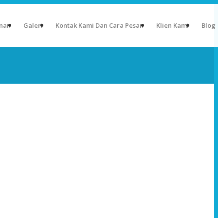
nan
Galeri
Kontak Kami Dan Cara Pesan
Klien Kami
Blog