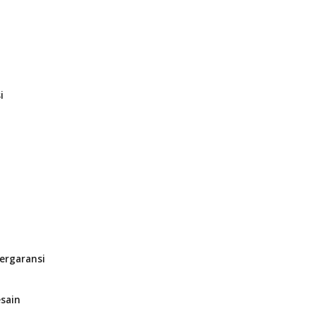
i
ergaransi
sain