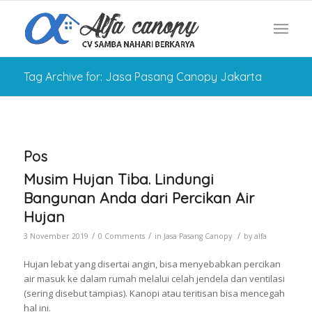
Tag Archive for: Jasa Pasang Canopy Jakarta
Pos
Musim Hujan Tiba. Lindungi
Bangunan Anda dari Percikan Air
Hujan
/
/
/
3 November 2019
0 Comments
in
Jasa Pasang Canopy
by
alfa
Hujan lebat yang disertai angin, bisa menyebabkan percikan
air masuk ke dalam rumah melalui celah jendela dan ventilasi
(sering disebut tampias). Kanopi atau teritisan bisa mencegah
hal ini.