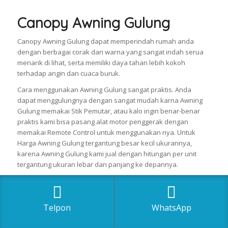
Canopy Awning Gulung
Canopy Awning Gulung dapat memperindah rumah anda
dengan berbagai corak dan warna yang sangat indah serua
menarik di lihat, serta memiliki daya tahan lebih kokoh
terhadap angin dan cuaca buruk.
Cara menggunakan Awning Gulung sangat praktis. Anda
dapat menggulungnya dengan sangat mudah karna Awning
Gulung memakai Stik Pemutar, atau kalo ingin benar-benar
praktis kami bisa pasang alat motor penggerak dengan
memakai Remote Control untuk menggunakan nya. Untuk
Harga Awning Gulung tergantung besar kecil ukurannya,
karena Awning Gulung kami jual dengan hitungan per unit
tergantung ukuran lebar dan panjang ke depannya.
Canopy Awning Gulung dapat ditarik dengan praktis, bisa
dibuka dan ditutup sesuai dengan keinginan Anda. Adapun
bahan material yang digunakan adalah rangka Alumunium
Telpon
WhatsApp
Galvanis yang di jamin tahan karat dan menggunakan kain
import yang berkualitas tinggi serta terkesan mewah. Kami