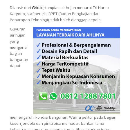
Dilansir dari
Grid.id,
tampias air hujan menurut Tri Harso
Karyono, staf peneliti BPPT (Badan Pengkajian dan
Penarapan Teknologi), tidak boleh dianggap sepele.
Guyuran
air hujan
yang
mengenai
bagian
bangunan
dapat
memengaruhi kondisi bangunan. Warna pelitur pada bagian
kusen jendela dan pintu bisa memudar, bahkan lama
kelamaan catnya dapat mengelupas. Jika dibiarkan terus