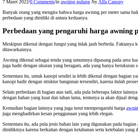
7 Maret 2022
/
0 Comments
/
in
awning gulung
/
by
Alfa Canopy
Banyak orang yang mengira bahwa harga awning per meter sama halnya
perbedaan yang dimiliki di antara keduanya.
Perbedaan yang pengaruhi harga awning p
Meskipun dikenal dengan fungsi yang tidak jauh berbeda. Faktanya ke
ditawarkannya.
Awning dikenal sebagai tenda yang umumnya dipasang pada area luar
juga hadir dengan ukuran yang beragam, ada yang hanya berukuran se
Sementara itu, untuk kanopi sendiri ia lebih dikenal dengan bagian y
kanopi hadir dengan struktur bangunan tersendiri, karena itulah pros
Selain perbedaan di bagian atas tadi, ada pula beberapa faktor lain
dengan bahan yang kuat dan tahan lama, tentunya ia akan dijual denga
Kemudian bagian lainnya yang juga turut mempengaruhi harga
awnin
juga menghadirkan kesan penggunaan yang lebih elegan.
Sementara itu, ada pula jenis bahan lain yang digunakan pada bagian
dimilikinya karena berkaitan dengan ketahanan serta ketebalan yang d