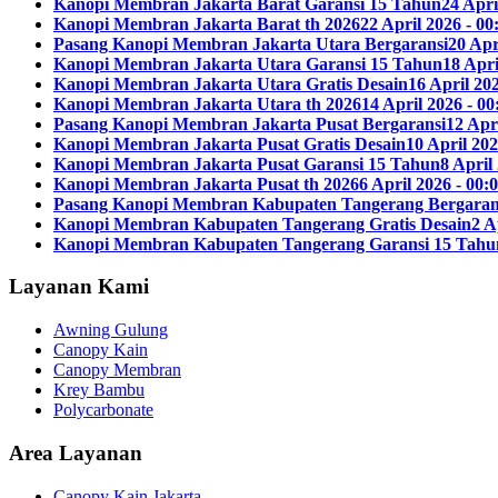
Kanopi Membran Jakarta Barat Garansi 15 Tahun
24 Apri
Kanopi Membran Jakarta Barat th 2026
22 April 2026 - 00
Pasang Kanopi Membran Jakarta Utara Bergaransi
20 Apr
Kanopi Membran Jakarta Utara Garansi 15 Tahun
18 Apri
Kanopi Membran Jakarta Utara Gratis Desain
16 April 202
Kanopi Membran Jakarta Utara th 2026
14 April 2026 - 00
Pasang Kanopi Membran Jakarta Pusat Bergaransi
12 Apri
Kanopi Membran Jakarta Pusat Gratis Desain
10 April 202
Kanopi Membran Jakarta Pusat Garansi 15 Tahun
8 April
Kanopi Membran Jakarta Pusat th 2026
6 April 2026 - 00:
Pasang Kanopi Membran Kabupaten Tangerang Bergaran
Kanopi Membran Kabupaten Tangerang Gratis Desain
2 A
Kanopi Membran Kabupaten Tangerang Garansi 15 Tahu
Layanan Kami
Awning Gulung
Canopy Kain
Canopy Membran
Krey Bambu
Polycarbonate
Area Layanan
Canopy Kain Jakarta