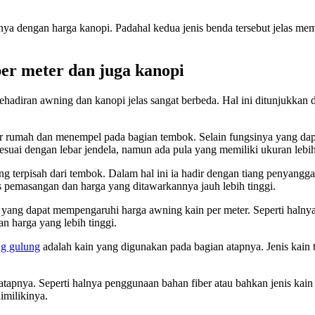
 dengan harga kanopi. Padahal kedua jenis benda tersebut jelas memil
er meter dan juga kanopi
hadiran awning dan kanopi jelas sangat berbeda. Hal ini ditunjukkan 
 rumah dan menempel pada bagian tembok. Selain fungsinya yang dapa
suai dengan lebar jendela, namun ada pula yang memiliki ukuran lebih
ang terpisah dari tembok. Dalam hal ini ia hadir dengan tiang penyangg
es pemasangan dan harga yang ditawarkannya jauh lebih tinggi.
nya yang dapat mempengaruhi harga awning kain per meter. Seperti haln
n harga yang lebih tinggi.
g gulung
adalah kain yang digunakan pada bagian atapnya. Jenis kain 
 atapnya. Seperti halnya penggunaan bahan fiber atau bahkan jenis kai
imilikinya.