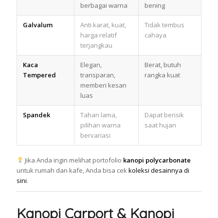
berbagai warna
bening
Galvalum
Anti karat, kuat,
Tidak tembus
harga relatif
cahaya
terjangkau
Kaca
Elegan,
Berat, butuh
Tempered
transparan,
rangka kuat
memberi kesan
luas
Spandek
Tahan lama,
Dapat berisik
pilihan warna
saat hujan
bervariasi
Jika Anda ingin melihat portofolio
kanopi polycarbonate
untuk rumah dan kafe, Anda bisa cek
koleksi desainnya di
sini
.
Kanopi Carport & Kanopi