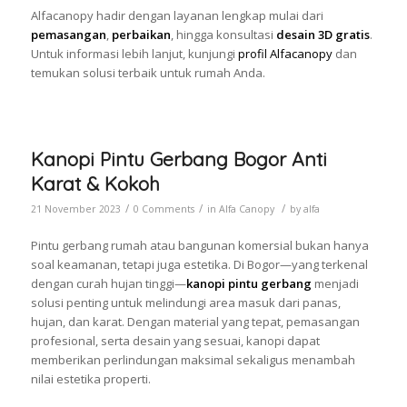
Alfacanopy hadir dengan layanan lengkap mulai dari
pemasangan
,
perbaikan
, hingga konsultasi
desain 3D gratis
.
Untuk informasi lebih lanjut, kunjungi
profil Alfacanopy
dan
temukan solusi terbaik untuk rumah Anda.
Kanopi Pintu Gerbang Bogor Anti
Karat & Kokoh
/
/
/
21 November 2023
0 Comments
in
Alfa Canopy
by
alfa
Pintu gerbang rumah atau bangunan komersial bukan hanya
soal keamanan, tetapi juga estetika. Di Bogor—yang terkenal
dengan curah hujan tinggi—
kanopi pintu gerbang
menjadi
solusi penting untuk melindungi area masuk dari panas,
hujan, dan karat. Dengan material yang tepat, pemasangan
profesional, serta desain yang sesuai, kanopi dapat
memberikan perlindungan maksimal sekaligus menambah
nilai estetika properti.