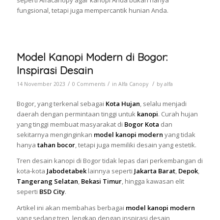
seperti Alfacanopy agar kanopi Anda bukan hanya
fungsional, tetapi juga mempercantik hunian Anda.
Model Kanopi Modern di Bogor:
Inspirasi Desain
/
/
/
14 November 2023
0 Comments
in
Alfa Canopy
by
alfa
Bogor, yang terkenal sebagai
Kota Hujan
, selalu menjadi
daerah dengan permintaan tinggi untuk
kanopi
. Curah hujan
yang tinggi membuat masyarakat di
Bogor Kota
dan
sekitarnya menginginkan
model kanopi modern
yang tidak
hanya
tahan bocor
, tetapi juga memiliki desain yang estetik.
Tren desain kanopi di Bogor tidak lepas dari perkembangan di
kota-kota
Jabodetabek
lainnya seperti
Jakarta Barat
,
Depok
,
Tangerang Selatan
,
Bekasi Timur
, hingga kawasan elit
seperti
BSD City
.
Artikel ini akan membahas berbagai
model kanopi modern
yang sedang tren, lengkap dengan inspirasi desain,