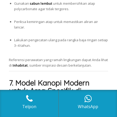
Gunakan
sabun lembut
untuk membersihkan atap
polycarbonate agar tidak tergores.
Periksa kemiringan atap untuk memastikan aliran air
lancar.
Lakukan pengecatan ulang pada rangka baja ringan setiap
3–4 tahun.
Referensi perawatan yang ramah lingkungan dapat Anda lihat
di
Inhabitat
, sumber inspirasi desain berkelanjutan.
7. Model Kanopi Modern
untuk Area Spesifik di
Jabodetabek
Telpon
WhatsApp
Jakarta Barat
→ Kanopi carport minimalis untuk rumah
cluster.