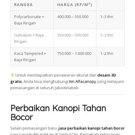
RANGKA
HARGA (RP/M²)
Polycarbonate +
400.000 – 550.000
1–3 thn
Baja Ringan
Galvalum + Baja
350.000 – 500.000
1–3 thn
Ringan
Kaca Tempered +
750.000 – 1.000.000
1–2 thn
Baja Ringan
Untuk mendapatkan penawaran akurat dan
desain 3D
gratis
, Anda bisa menghubungi
tim Alfacanopy
yang melayani
pemasangan di seluruh Jabodetabek.
Perbaikan Kanopi Tahan
Bocor
Selain pemasangan baru,
jasa perbaikan kanopi tahan bocor
juga sangat dibutuhkan di Sentul City. Penyebab kebocoran