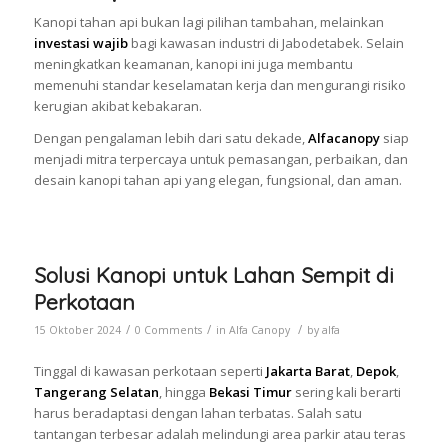
Kanopi tahan api bukan lagi pilihan tambahan, melainkan
investasi wajib
bagi kawasan industri di Jabodetabek. Selain
meningkatkan keamanan, kanopi ini juga membantu
memenuhi standar keselamatan kerja dan mengurangi risiko
kerugian akibat kebakaran.
Dengan pengalaman lebih dari satu dekade,
Alfacanopy
siap
menjadi mitra terpercaya untuk pemasangan, perbaikan, dan
desain kanopi tahan api yang elegan, fungsional, dan aman.
Solusi Kanopi untuk Lahan Sempit di
Perkotaan
/
/
/
15 Oktober 2024
0 Comments
in
Alfa Canopy
by
alfa
Tinggal di kawasan perkotaan seperti
Jakarta Barat
,
Depok
,
Tangerang Selatan
, hingga
Bekasi Timur
sering kali berarti
harus beradaptasi dengan lahan terbatas. Salah satu
tantangan terbesar adalah melindungi area parkir atau teras