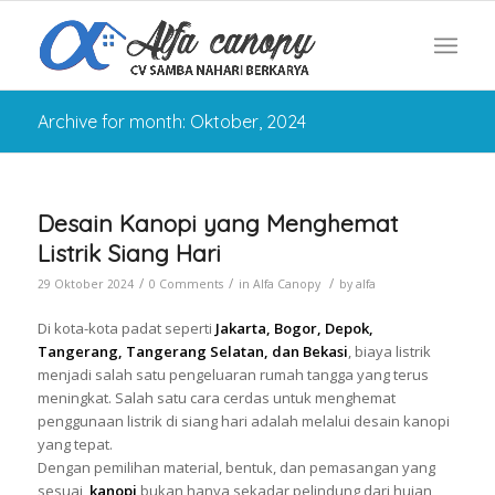
Archive for month: Oktober, 2024
Desain Kanopi yang Menghemat
Listrik Siang Hari
/
/
/
29 Oktober 2024
0 Comments
in
Alfa Canopy
by
alfa
Di kota-kota padat seperti
Jakarta, Bogor, Depok,
Tangerang, Tangerang Selatan, dan Bekasi
, biaya listrik
menjadi salah satu pengeluaran rumah tangga yang terus
meningkat. Salah satu cara cerdas untuk menghemat
penggunaan listrik di siang hari adalah melalui desain kanopi
yang tepat.
Dengan pemilihan material, bentuk, dan pemasangan yang
sesuai,
kanopi
bukan hanya sekadar pelindung dari hujan