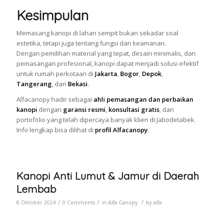
Kesimpulan
Memasang kanopi di lahan sempit bukan sekadar soal
estetika, tetapi juga tentang fungsi dan keamanan.
Dengan pemilihan material yang tepat, desain minimalis, dan
pemasangan profesional, kanopi dapat menjadi solusi efektif
untuk rumah perkotaan di
Jakarta
,
Bogor
,
Depok
,
Tangerang
, dan
Bekasi
.
Alfacanopy hadir sebagai
ahli pemasangan dan perbaikan
kanopi
dengan
garansi resmi
,
konsultasi gratis
, dan
portofolio yang telah dipercaya banyak klien di Jabodetabek.
Info lengkap bisa dilihat di
profil Alfacanopy
.
Kanopi Anti Lumut & Jamur di Daerah
Lembab
/
/
/
8 Oktober 2024
0 Comments
in
Alfa Canopy
by
alfa