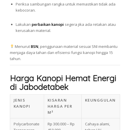
Periksa sambungan rangka untuk memastikan tidak ada
kebocoran.
Lakukan
perbaikan kanopi
segera jika ada retakan atau
kerusakan material.
Menurut
BSN
, penggunaan material sesuai SNI membantu
menjaga daya tahan dan efisiensi fungsi kanopi hingga 15
tahun.
Harga Kanopi Hemat Energi
di Jabodetabek
JENIS
KISARAN
KEUNGGULAN
KANOPI
HARGA PER
M²
Polycarbonate
Rp 300.000 – Rp
Cahaya alami,
Transparan
450.000
tahan UV