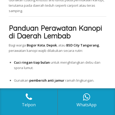
terutama pada daerah teduh seperti carport atau teras
samping.
Panduan Perawatan Kanopi
di Daerah Lembab
Bagi warga
Bogor Kota
,
Depok
, atau
BSD City Tangerang
,
perawatan kanopi wajib dilakukan secara rutin:
Cuci ringan tiap bulan
untuk menghilangkan debu dan
spora lumut.
Gunakan
pembersih anti jamur
ramah lingkungan.
Periksa sambungan rangka dan ganti sealant jika mulai
retak.
Telpon
WhatsApp
Lakukan pengecatan ulang pada
kanopi baja ringan