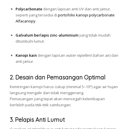
Polycarbonate
dengan lapisan anti UV dan anti jamur,
seperti yang tersedia di
portofolio kanopi polycarbonate
Alfacanopy
.
Galvalum berlapis zinc-aluminium
yang tidak mudah
ditumbuhi lumut.
Kanopi kain
dengan lapisan
water repellent
(tahan air) dan
anti jamur.
2. Desain dan Pemasangan Optimal
Kemiringan kanopi harus cukup (minimal 5–10°) agar air hujan
langsung mengalir dan tidak menggenang.
Pemasangan yang tepat akan mencegah kelembapan
berlebih pada titik-titik sambungan.
3. Pelapis Anti Lumut
Gunakan
coating
khusus anti lumut pada permukaan kanopi,