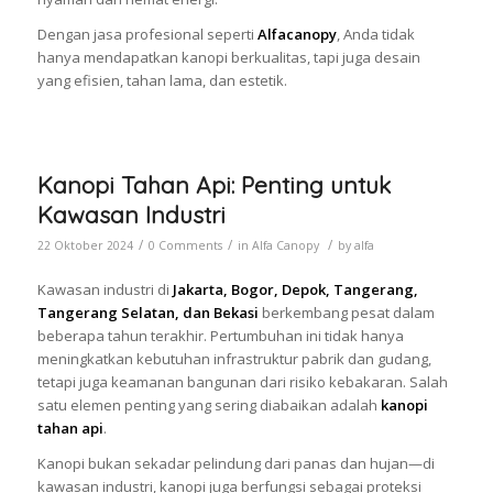
Dengan jasa profesional seperti
Alfacanopy
, Anda tidak
hanya mendapatkan kanopi berkualitas, tapi juga desain
yang efisien, tahan lama, dan estetik.
Kanopi Tahan Api: Penting untuk
Kawasan Industri
/
/
/
22 Oktober 2024
0 Comments
in
Alfa Canopy
by
alfa
Kawasan industri di
Jakarta, Bogor, Depok, Tangerang,
Tangerang Selatan, dan Bekasi
berkembang pesat dalam
beberapa tahun terakhir. Pertumbuhan ini tidak hanya
meningkatkan kebutuhan infrastruktur pabrik dan gudang,
tetapi juga keamanan bangunan dari risiko kebakaran. Salah
satu elemen penting yang sering diabaikan adalah
kanopi
tahan api
.
Kanopi bukan sekadar pelindung dari panas dan hujan—di
kawasan industri, kanopi juga berfungsi sebagai proteksi