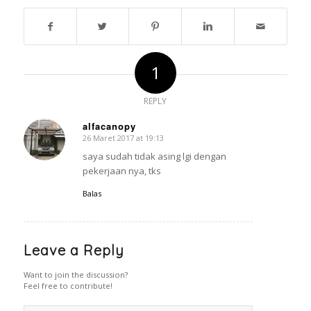
1
REPLY
alfacanopy
26 Maret 2017 at 19:13
says:
saya sudah tidak asing lgi dengan
pekerjaan nya, tks
Balas
Leave a Reply
Want to join the discussion?
Feel free to contribute!