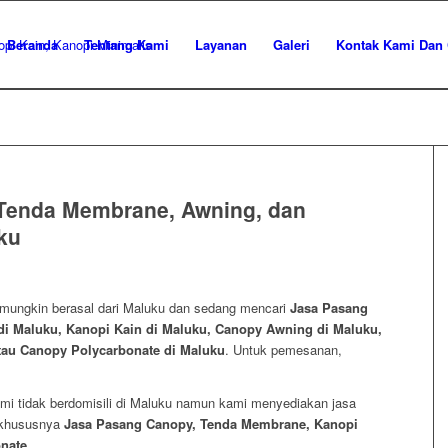
Beranda
Tentang Kami
Layanan
Galeri
Kontak Kami Dan 
Tenda Membrane, Awning, dan
ku
 mungkin berasal dari Maluku dan sedang mencari
Jasa Pasang
i Maluku, Kanopi Kain di Maluku, Canopy Awning di Maluku,
tau Canopy Polycarbonate di Maluku
. Untuk pemesanan,
mi tidak berdomisili di Maluku namun kami menyediakan jasa
u khususnya
Jasa Pasang Canopy, Tenda Membrane, Kanopi
nate
.