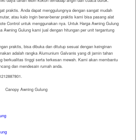
iliki daya tahan lebih kokoh terhadap angin dan cuaca buruk.
at praktis. Anda dapat menggulungnya dengan sangat mudah
ar, atau kalo ingin benar-benar praktis kami bisa pasang alat
te Control untuk menggunakan nya. Untuk Harga Awning Gulung
na Awning Gulung kami jual dengan hitungan per unit tergantung
gan praktis, bisa dibuka dan ditutup sesuai dengan keinginan
nakan adalah rangka Alumunium Galvanis yang di jamin tahan
g berkualitas tinggi serta terkesan mewah. Kami akan membantu
ncang dan mendesain rumah anda.
81212887801.