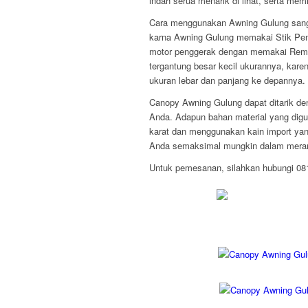
indah serua menarik di lihat, serta mem
Cara menggunakan Awning Gulung sang
karna Awning Gulung memakai Stik Pemut
motor penggerak dengan memakai Remo
tergantung besar kecil ukurannya, kare
ukuran lebar dan panjang ke depannya.
Canopy Awning Gulung dapat ditarik den
Anda. Adapun bahan material yang digu
karat dan menggunakan kain import yan
Anda semaksimal mungkin dalam mera
Untuk pemesanan, silahkan hubungi 0