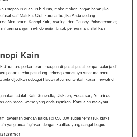
au siapapun di seluruh dunia, maka mohon jangan heran jika
rasal dari Maluku. Oleh karena itu, jika Anda sedang
da Membrane, Kanopi Kain, Awning, dan Canopy Polycarbonate;
ani pemasangan se-Indonesia. Untuk pemesanan, silahkan
nopi Kain
 di rumah, perkantoran, maupun di pusat-pusat tempat belanja di
erupakan media pelindung terhadap panasnya sinar matahari
isa pula dijadikan sebagai hiasan atau menambah kesan mewah di
gunakan adalah Kain Sunbrella, Dickson, Recasson, Amarindo,
an dan model warna yang anda inginkan. Kami siap melayani
kami tawarkan dengan harga Rp 650.000 sudah termasuk biaya
in yang anda inginkan dengan kualitas yang sangat bagus.
81212887801.