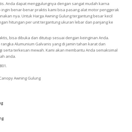
tis. Anda dapat menggulungnya dengan sangat mudah karna
 ingin benar-benar praktis kami bisa pasang alat motor penggerak
akan nya. Untuk Harga Awning Gulung tergantung besar kecil
gan hitungan per unit tergantung ukuran lebar dan panjang ke
ktis, bisa dibuka dan ditutup sesuai dengan keinginan Anda.
rangka Alumunium Galvanis yang di jamin tahan karat dan
nggi serta terkesan mewah. Kami akan membantu Anda semaksimal
ah anda.
801.