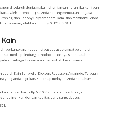
apun di seluruh dunia, maka mohon jangan heran jika kami pun
karta. Oleh karena itu, jika Anda sedang membutuhkan Jasa
 Awning, dan Canopy Polycarbonate; kami siap membantu Anda.
k pemesanan, silahkan hubungi 081212887801.
 Kain
ah, perkantoran, maupun di pusat-pusat tempat belanja di
pakan media pelindung terhadap panasnya sinar matahari
a dijadikan sebagai hiasan atau menambah kesan mewah di
adalah Kain Sunbrella, Dickson, Recasson, Amarindo, Tarpaulin,
a yang anda inginkan. Kami siap melayani Anda semaksimal
arkan dengan harga Rp 650.000 sudah termasuk biaya
 anda inginkan dengan kualitas yang sangat bagus.
801.