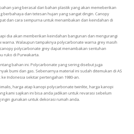
bahan yang berasal dari bahan plastik yang akan memeberikan
ng berbahaya dan tetesan hujan yang sangat dingin. Canopy
 tepat dan cara sempurna untuk menambakan dan keindahan di
tetapi dia akan memberikan keindahan bangunan dan mengurangi
ai warna. Walaupun tampaknya polycarbonate warna grey masih
tap canopy polycarbonate grey dapat menambakan sentuhan
au ruko di Purwakarta.
tang bahan ini. Polycarbonate yang sering disebut juga
inyak bumi dan gas. Sebenarnya material ini sudah ditemukan di AS
k ke Indonesia sekitar pertengahan 1980-an.
alis, harga atap kanopi polycarbonate twinlite, harga kanopi
ang kami sajikan ini bisa anda jadikan untuk revarasi sebelum
 ingin gunakan untuk dekorasi rumah anda.