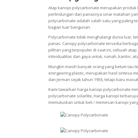
Atap kanopi polycarbonate merupakan produk 
perlindungan dari panasnya sinar matahari ya
polycarbonate adalah salah satu yang paling
bagian luar bangunan.
Polycarbonate tidak menghalangi dunia luar, 
panas. Canopy polycarbonate tersedia berbag
pilihan yang terpopuler di saat ini, sebuah a
intividualitas dan gaya untuk, rumah, kantor, at
Mungkin masih banyak orang yang belum tau ten
eningeering plastic, merupakan hasil sintesa m
dan Jerman sejak tahun 1956, tetapi baru masu
Kami tawarkan harga kanopi polycarbonate minim
polycarbonate solarlite, Harga kanopi terbaruy
memutuskan untuk beli / memesan kanopi yang