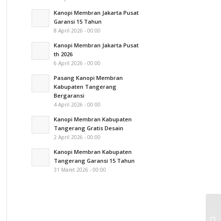
Kanopi Membran Jakarta Pusat
Garansi 15 Tahun
8 April 2026 - 00:00
Kanopi Membran Jakarta Pusat
th 2026
6 April 2026 - 00:00
Pasang Kanopi Membran
Kabupaten Tangerang
Bergaransi
4 April 2026 - 00:00
Kanopi Membran Kabupaten
Tangerang Gratis Desain
2 April 2026 - 00:00
Kanopi Membran Kabupaten
Tangerang Garansi 15 Tahun
31 Maret 2026 - 00:00
Ja
Me