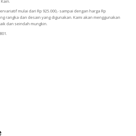
 Kain.
ariatif mulai dari Rp 925.000,- sampai dengan harga Rp
antung rangka dan desain yang digunakan. Kami akan menggunakan
aik dan seindah mungkin.
801.
e