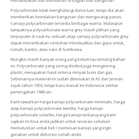
menambakan dan keindahan di bagian luar bangunan.
Polycarbonate tidak menghalangi dunia luar, tetapi dia akan
memberikan keindahan bangunan dan mengurangi panas.
Canopy polycarbonate tersedia berbagai warna. Walaupun
tampaknya polycarbonate warna grey masih pilihan yang
terpopuler di saat ini, sebuah atap canopy polycarbonate grey
dapat menambakan sentuhan intividualitas dan gaya untuk,
rumah, kantor, atau ruko di Sumbawa.
Mungkin masih banyak orang yang belum tau tentang bahan
ini. Polycarbonate yang sering disebut juga eningeering
plastic, merupakan hasil sintesa minyak bumi dan gas.
Sebenarnya material ini sudah ditemukan di AS dan Jerman
sejak tahun 1956, tetapi baru masuk ke Indonesia sekitar
pertengahan 1980-an.
Kami tawarkan harga kanopi polycarbonate minimalis, harga
atap kanopi polycarbonate twinlite, harga kanopi
polycarbonate solarlite, Harga kanopi terbaruyang kami
sajikan ini bisa anda jadikan untuk revarasi sebelum
memutuskan untuk beli / memesan kanopi yang ingin
gunakan untuk dekorasi rumah anda.