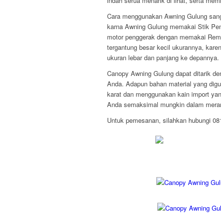
indah serua menarik di lihat, serta mem
Cara menggunakan Awning Gulung sang
karna Awning Gulung memakai Stik Pemut
motor penggerak dengan memakai Remo
tergantung besar kecil ukurannya, kare
ukuran lebar dan panjang ke depannya.
Canopy Awning Gulung dapat ditarik den
Anda. Adapun bahan material yang digu
karat dan menggunakan kain import yan
Anda semaksimal mungkin dalam mera
Untuk pemesanan, silahkan hubungi 0