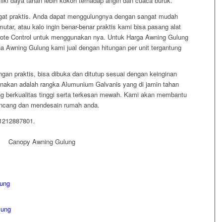
iliki daya tahan lebih kokoh terhadap angin dan cuaca buruk.
at praktis. Anda dapat menggulungnya dengan sangat mudah
ar, atau kalo ingin benar-benar praktis kami bisa pasang alat
te Control untuk menggunakan nya. Untuk Harga Awning Gulung
na Awning Gulung kami jual dengan hitungan per unit tergantung
gan praktis, bisa dibuka dan ditutup sesuai dengan keinginan
nakan adalah rangka Alumunium Galvanis yang di jamin tahan
g berkualitas tinggi serta terkesan mewah. Kami akan membantu
ncang dan mendesain rumah anda.
81212887801.