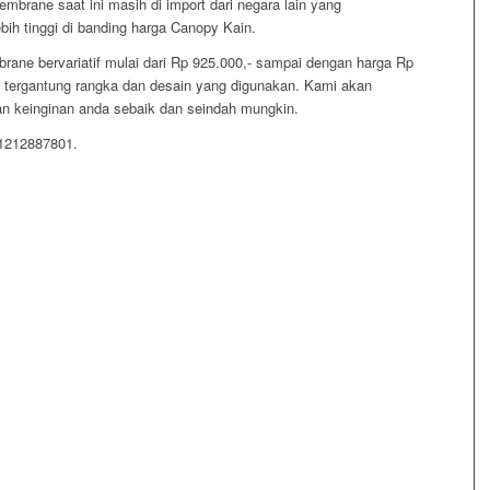
brane saat ini masih di import dari negara lain yang
h tinggi di banding harga Canopy Kain.
ane bervariatif mulai dari Rp 925.000,- sampai dengan harga Rp
u tergantung rangka dan desain yang digunakan. Kami akan
 keinginan anda sebaik dan seindah mungkin.
81212887801.