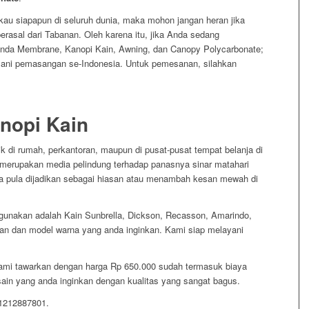
au siapapun di seluruh dunia, maka mohon jangan heran jika
rasal dari Tabanan. Oleh karena itu, jika Anda sedang
da Membrane, Kanopi Kain, Awning, dan Canopy Polycarbonate;
ani pemasangan se-Indonesia. Untuk pemesanan, silahkan
nopi Kain
 di rumah, perkantoran, maupun di pusat-pusat tempat belanja di
merupakan media pelindung terhadap panasnya sinar matahari
isa pula dijadikan sebagai hiasan atau menambah kesan mewah di
gunakan adalah Kain Sunbrella, Dickson, Recasson, Amarindo,
an dan model warna yang anda inginkan. Kami siap melayani
kami tawarkan dengan harga Rp 650.000 sudah termasuk biaya
in yang anda inginkan dengan kualitas yang sangat bagus.
81212887801.