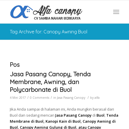
Tag Archive for: Canopy Awning Buol
Pos
Jasa Pasang Canopy, Tenda
Membrane, Awning, dan
Polycarbonate di Buol
/
/
/
4 Mei 2017
0 Comments
in
Jasa Pasang Canopy
by
alfa
Jika Anda sampai di halaman ini, Anda mungkin berasal dari
Buol dan sedang mencari
Jasa Pasang Canopy
di
Buol
,
Tenda
Membrane di Buol, Kanopi Kain di Buol, Canopy Awning di
Buol, Canopy Awning Gulung di Buol, atau Canopy