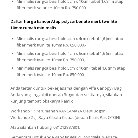
Minimalis rangka besi holo 5cm x 10cm (tebal 1,6)mm atap
fiber merk solarlite 10mm Rp. 750.000,-
Daftar harga kanopi Atap polycarbonate merk twinlite
10mm rumah minimalis
Minimalis rangka besi holo 4cm x 4cm ( tebal 1,6 )mm atap
fiber merk twinlite 10mm Rp. 650.000,-
Minimalis rangka besi holo 4cm x 6cm ( tebal 1,6 )mm atap
fiber merk twinlite 10mm Rp. 750.000,-
Minimalis rangka besi holo 5cm x 10cm ( tebal 1,6 )mm atap
fiber merk twinlite 10mm Rp. 850.000,-
Anda tertarik untuk bekerjasama dengan Alfa Canopy? Bagi
Anda yang tinggal di daerah Bogor dan sekitarnya, silahkan
kunjungi tempat lokakarya kami di
Workshop 1 : Perumahan RANCAMAYA Ciawi Bogor
Workshop 2 : Jl Raya Cibatu Cisaat (depan Klinik Pak OTOH)
Atau silahkan hubungi 081212887801.
Sementara untuk Anda yang tinggal di Donggala, website