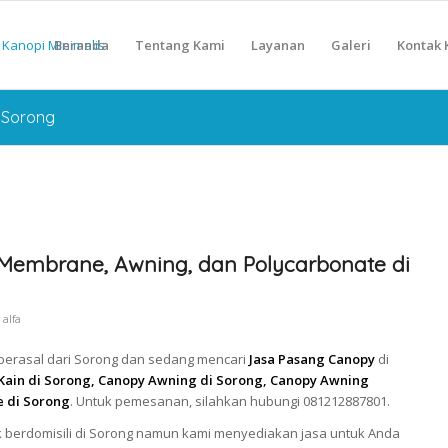
Beranda
Tentang Kami
Layanan
Galeri
Kontak 
 Sorong
Membrane, Awning, dan Polycarbonate di
y
alfa
 berasal dari Sorong dan sedang mencari
Jasa Pasang Canopy
di
ain di Sorong, Canopy Awning di Sorong, Canopy Awning
e di Sorong
. Untuk pemesanan, silahkan hubungi 081212887801.
 berdomisili di Sorong namun kami menyediakan jasa untuk Anda