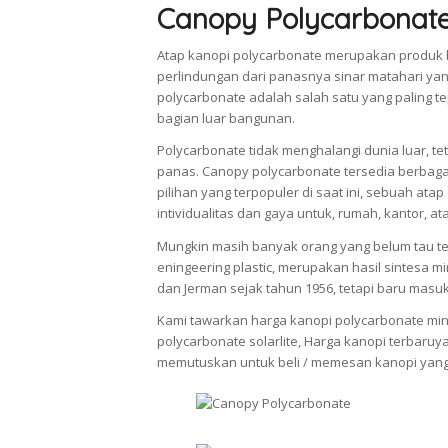
Canopy Polycarbonat
Atap kanopi polycarbonate merupakan produk 
perlindungan dari panasnya sinar matahari ya
polycarbonate adalah salah satu yang paling
bagian luar bangunan.
Polycarbonate tidak menghalangi dunia luar, 
panas. Canopy polycarbonate tersedia berbag
pilihan yang terpopuler di saat ini, sebuah a
intividualitas dan gaya untuk, rumah, kantor, at
Mungkin masih banyak orang yang belum tau ten
eningeering plastic, merupakan hasil sintesa m
dan Jerman sejak tahun 1956, tetapi baru masu
Kami tawarkan harga kanopi polycarbonate minim
polycarbonate solarlite, Harga kanopi terbaruy
memutuskan untuk beli / memesan kanopi yang