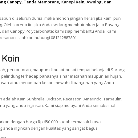
ang Canopy, Tenda Membrane, Kanopi Kain, Awning, dan
apun di seluruh dunia, maka mohon jangan heran jika kami pun
g. Oleh karena itu, jika Anda sedang membutuhkan Jasa Pasang
, dan Canopy Polycarbonate; kami siap membantu Anda. Kami
esanan, silahkan hubungi 081212887801.
 Kain
ah, perkantoran, maupun di pusat-pusat tempat belanja di Sorong.
pelindung terhadap panasnya sinar matahari maupun air hujan.
i hiasan atau menambah kesan mewah di bangunan yang Anda
adalah Kain Sunbrella, Dickson, Recasson, Amarindo, Tarpaulin,
a yang anda inginkan. Kami siap melayani Anda semaksimal
arkan dengan harga Rp 650.000 sudah termasuk biaya
 anda inginkan dengan kualitas yang sangat bagus.