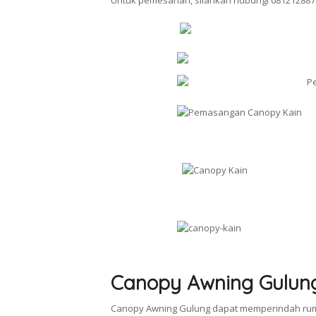
Untuk pemesanan, silahkan hubungi 081212887
Canopy Awning Gulun
Canopy Awning Gulung dapat memperindah rum