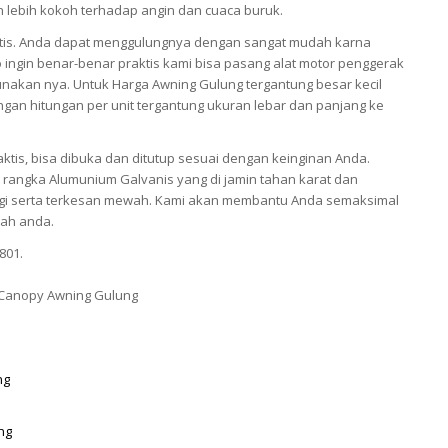
an lebih kokoh terhadap angin dan cuaca buruk.
tis. Anda dapat menggulungnya dengan sangat mudah karna
 ingin benar-benar praktis kami bisa pasang alat motor penggerak
akan nya. Untuk Harga Awning Gulung tergantung besar kecil
gan hitungan per unit tergantung ukuran lebar dan panjang ke
ktis, bisa dibuka dan ditutup sesuai dengan keinginan Anda.
rangka Alumunium Galvanis yang di jamin tahan karat dan
nggi serta terkesan mewah. Kami akan membantu Anda semaksimal
ah anda.
801.