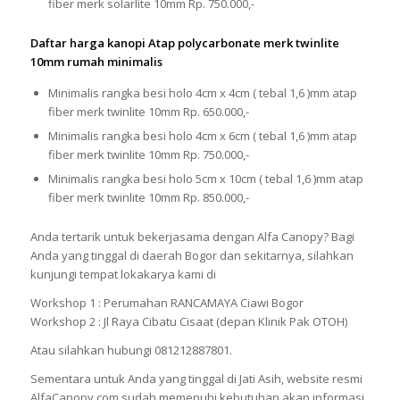
fiber merk solarlite 10mm Rp. 750.000,-
Daftar harga kanopi Atap polycarbonate merk twinlite
10mm rumah minimalis
Minimalis rangka besi holo 4cm x 4cm ( tebal 1,6 )mm atap
fiber merk twinlite 10mm Rp. 650.000,-
Minimalis rangka besi holo 4cm x 6cm ( tebal 1,6 )mm atap
fiber merk twinlite 10mm Rp. 750.000,-
Minimalis rangka besi holo 5cm x 10cm ( tebal 1,6 )mm atap
fiber merk twinlite 10mm Rp. 850.000,-
Anda tertarik untuk bekerjasama dengan Alfa Canopy? Bagi
Anda yang tinggal di daerah Bogor dan sekitarnya, silahkan
kunjungi tempat lokakarya kami di
Workshop 1 : Perumahan RANCAMAYA Ciawi Bogor
Workshop 2 : Jl Raya Cibatu Cisaat (depan Klinik Pak OTOH)
Atau silahkan hubungi 081212887801.
Sementara untuk Anda yang tinggal di Jati Asih, website resmi
AlfaCanopy.com sudah memenuhi kebutuhan akan informasi