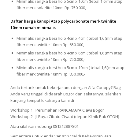
Minimalis rangka besi holo 5cm x 10cm (tebal 1,6)mm atap
fiber merk solarlite 10mm Rp. 750.000,-
Daftar harga kanopi Atap polycarbonate merk twinlite
10mm rumah minimalis
Minimalis rangka besi holo 4cm x 4cm ( tebal 1,6 )mm atap
fiber merk twinlite 10mm Rp. 650.000,-
Minimalis rangka besi holo 4cm x 6cm ( tebal 1,6 )mm atap
fiber merk twinlite 10mm Rp. 750.000,-
Minimalis rangka besi holo 5cm x 10cm ( tebal 1,6 )mm atap
fiber merk twinlite 10mm Rp. 850.000,-
Anda tertarik untuk bekerjasama dengan Alfa Canopy? Bagi
Anda yang tinggal di daerah Bogor dan sekitarnya, silahkan
kunjungi tempat lokakarya kami di
Workshop 1 : Perumahan RANCAMAYA Ciawi Bogor
Workshop 2 : Jl Raya Cibatu Cisaat (depan Klinik Pak OTOH)
Atau silahkan hubungi 081212887801.
Sementara untuk Anda yang tinggal di Kebayoran Baru,