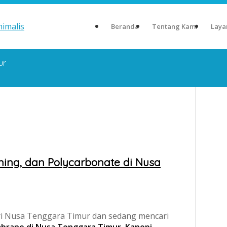
Beranda
Tentang Kami
Laya
ur
ng, dan Polycarbonate di Nusa
ari Nusa Tenggara Timur dan sedang mencari
rane di Nusa Tenggara Timur, Kanopi