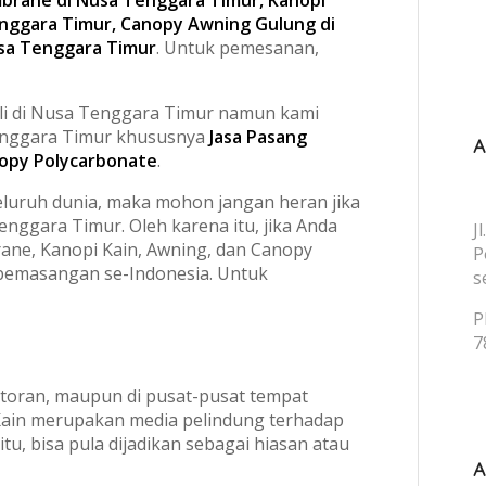
enggara Timur, Canopy Awning Gulung di
usa Tenggara Timur
. Untuk pemesanan,
ili di Nusa Tenggara Timur namun kami
Tenggara Timur khususnya
Jasa Pasang
nopy Polycarbonate
.
luruh dunia, maka mohon jangan heran jika
nggara Timur. Oleh karena itu, jika Anda
J
ne, Kanopi Kain, Awning, dan Canopy
P
 pemasangan se-Indonesia. Untuk
s
P
7
ntoran, maupun di pusat-pusat tempat
Kain merupakan media pelindung terhadap
u, bisa pula dijadikan sebagai hiasan atau
A