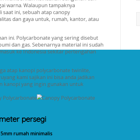
gai warna. Walaupun tampaknya
i saat ini, sebuah atap canopy
itas dan gaya untuk, rumah, kantor, atau
n ini. Polycarbonate yang sering disebut
bumi dan gas. Sebenarnya material ini sudah
u masuk ke Indonesia sekitar pertengahan
a atap kanopi polycarbonate twinlite,
uyang kami sajikan ini bisa anda jadikan
n kanopi yang ingin gunakan untuk
meter persegi
e 5mm rumah minimalis