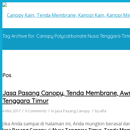
Tag Archive for: Canopy Polycarbonate Nusa Tenggara Tim
Pos
Jasa Pasang Canopy, Tenda Membrane, Awni
Tenggara Timur
/
/
/
4 Mei 2017
0 Comments
in
Jasa Pasang Canopy
by
alfa
Jika Anda sampai di halaman ini, Anda mungkin berasal d
Jasa Pasang Canopy
di
Nusa Tenggara Timur
,
Tenda Memb