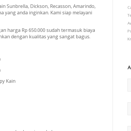
n Sunbrella, Dickson, Recasson, Amarindo,
C
a yang anda inginkan. Kami siap melayani
T
A
an harga Rp 650.000 sudah termasuk biaya
P
kan dengan kualitas yang sangat bagus.
K
A