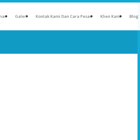
nan
Galeri
Kontak Kami Dan Cara Pesan
Klien Kami
Blog