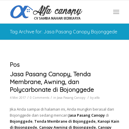
Tag Archive for: Jasa Pasang Canopy Bojonggede
Pos
Jasa Pasang Canopy, Tenda
Membrane, Awning, dan
Polycarbonate di Bojonggede
/
/
/
4 Mei 2017
0 Comments
in
Jasa Pasang Canopy
by
alfa
Jika Anda sampai di halaman ini, Anda mungkin berasal dari
Bojonggede dan sedang mencari
Jasa Pasang Canopy
di
Bojonggede
,
Tenda Membrane di Bojonggede, Kanopi Kain
di Bojonggede, Canopy Awning di Bojonggede, Canopy