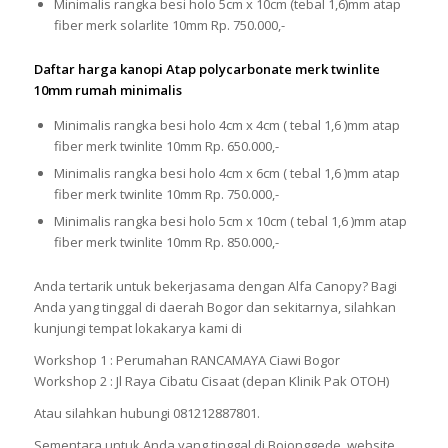
Minimalis rangka besi holo 5cm x 10cm (tebal 1,6)mm atap
fiber merk solarlite 10mm Rp. 750.000,-
Daftar harga kanopi Atap polycarbonate merk twinlite
10mm rumah minimalis
Minimalis rangka besi holo 4cm x 4cm ( tebal 1,6 )mm atap
fiber merk twinlite 10mm Rp. 650.000,-
Minimalis rangka besi holo 4cm x 6cm ( tebal 1,6 )mm atap
fiber merk twinlite 10mm Rp. 750.000,-
Minimalis rangka besi holo 5cm x 10cm ( tebal 1,6 )mm atap
fiber merk twinlite 10mm Rp. 850.000,-
Anda tertarik untuk bekerjasama dengan Alfa Canopy? Bagi
Anda yang tinggal di daerah Bogor dan sekitarnya, silahkan
kunjungi tempat lokakarya kami di
Workshop 1 : Perumahan RANCAMAYA Ciawi Bogor
Workshop 2 : Jl Raya Cibatu Cisaat (depan Klinik Pak OTOH)
Atau silahkan hubungi 081212887801.
Sementara untuk Anda yang tinggal di Bojonggede, website