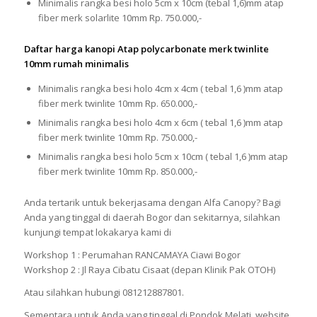
Minimalis rangka besi holo 5cm x 10cm (tebal 1,6)mm atap
fiber merk solarlite 10mm Rp. 750.000,-
Daftar harga kanopi Atap polycarbonate merk twinlite
10mm rumah minimalis
Minimalis rangka besi holo 4cm x 4cm ( tebal 1,6 )mm atap
fiber merk twinlite 10mm Rp. 650.000,-
Minimalis rangka besi holo 4cm x 6cm ( tebal 1,6 )mm atap
fiber merk twinlite 10mm Rp. 750.000,-
Minimalis rangka besi holo 5cm x 10cm ( tebal 1,6 )mm atap
fiber merk twinlite 10mm Rp. 850.000,-
Anda tertarik untuk bekerjasama dengan Alfa Canopy? Bagi
Anda yang tinggal di daerah Bogor dan sekitarnya, silahkan
kunjungi tempat lokakarya kami di
Workshop 1 : Perumahan RANCAMAYA Ciawi Bogor
Workshop 2 : Jl Raya Cibatu Cisaat (depan Klinik Pak OTOH)
Atau silahkan hubungi 081212887801.
Sementara untuk Anda yang tinggal di Pondok Melati, website